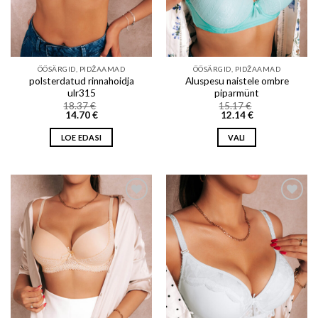
ÖÖSÄRGID, PIDŽAAMAD
ÖÖSÄRGID, PIDŽAAMAD
polsterdatud rinnahoidja
Aluspesu naistele ombre
ulr315
piparmünt
18.37
€
15.17
€
14.70
€
12.14
€
LOE EDASI
VALI
This
product
has
multiple
variants.
Add to wishlist
Add to wishlist
The
options
may
be
chosen
on
the