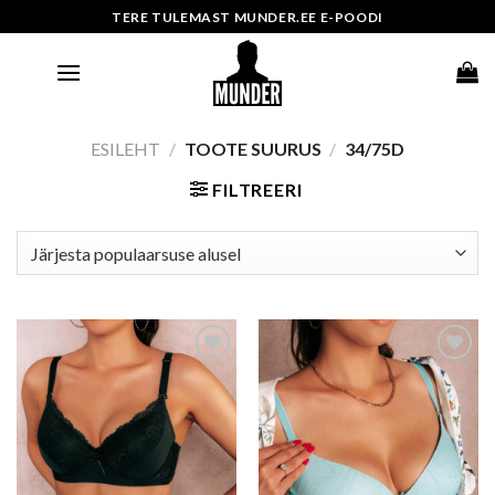
Skip
TERE TULEMAST MUNDER.EE E-POODI
to
content
ESILEHT
/
TOOTE SUURUS
/
34/75D
FILTREERI
Add to wishlist
Add to wishlist