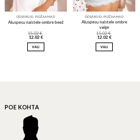
product
page
ÖÖSÄRGID, PIDŽAAMAD
ÖÖSÄRGID, PIDŽAAMAD
Aluspesu naistele ombre
Aluspesu naistele ombre beež
valge
15.02
€
15.02
€
12.02
€
12.02
€
VALI
VALI
This
This
product
product
has
has
multiple
multiple
variants.
variants.
The
The
options
options
may
may
POE KOHTA
be
be
chosen
chosen
on
on
the
the
product
product
page
page