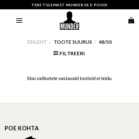
Skip
TERE TULEMAST MUNDER.EE E-POODI
to
content
ESILEHT
/
TOOTE SUURUS
/
48/50
FILTREERI
Sinu valikutele vastavaid tooteid ei leidu.
POE KOHTA