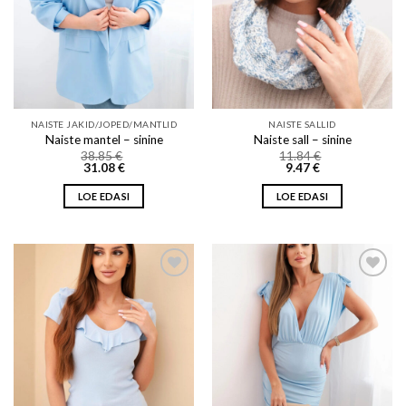
NAISTE JAKID/JOPED/MANTLID
NAISTE SALLID
Naiste mantel – sinine
Naiste sall – sinine
38.85
€
11.84
€
31.08
€
9.47
€
LOE EDASI
LOE EDASI
Add to wishlist
Add to wishlist