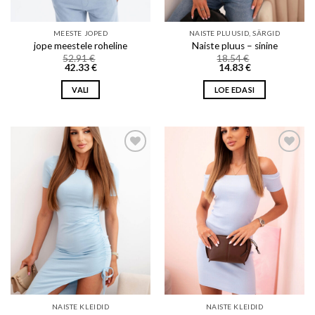
product
product
page
page
MEESTE JOPED
NAISTE PLUUSID, SÄRGID
jope meestele roheline
Naiste pluus – sinine
52.91
€
18.54
€
42.33
€
14.83
€
VALI
LOE EDASI
This
product
has
multiple
variants.
Add to wishlist
Add to wishlist
The
options
may
be
chosen
on
the
product
page
NAISTE KLEIDID
NAISTE KLEIDID