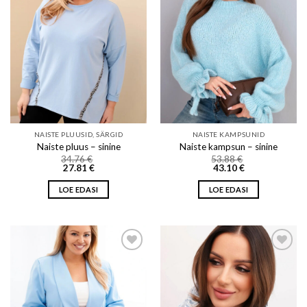
Add to wishlist
Add to wishlist
NAISTE PLUUSID, SÄRGID
NAISTE KAMPSUNID
Naiste pluus – sinine
Naiste kampsun – sinine
34.76
€
53.88
€
27.81
€
43.10
€
LOE EDASI
LOE EDASI
Add to wishlist
Add to wishlist