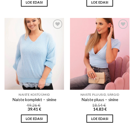
LOE EDASI
LOE EDASI
Add to wishlist
Add to wishlist
NAISTE KOSTÜÜMID
NAISTE PLUUSID, SÄRGID
Naiste komplekt – sinine
Naiste pluus – sinine
49.26
€
18.54
€
39.41
€
14.83
€
LOE EDASI
LOE EDASI