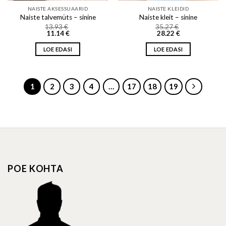
NAISTE AKSESSUAARID
NAISTE KLEIDID
Naiste talvemüts – sinine
Naiste kleit – sinine
13.93
€
35.27
€
11.14
€
28.22
€
LOE EDASI
LOE EDASI
1
2
3
4
…
17
18
19
POE KOHTA