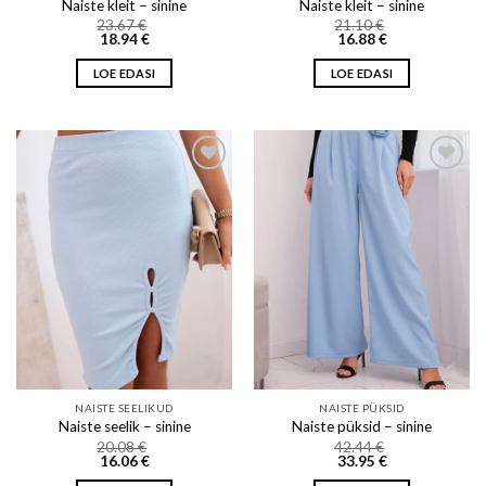
Naiste kleit – sinine
Naiste kleit – sinine
23.67
€
21.10
€
18.94
€
16.88
€
LOE EDASI
LOE EDASI
Add to wishlist
Add to wishlist
NAISTE SEELIKUD
NAISTE PÜKSID
Naiste seelik – sinine
Naiste püksid – sinine
20.08
€
42.44
€
16.06
€
33.95
€