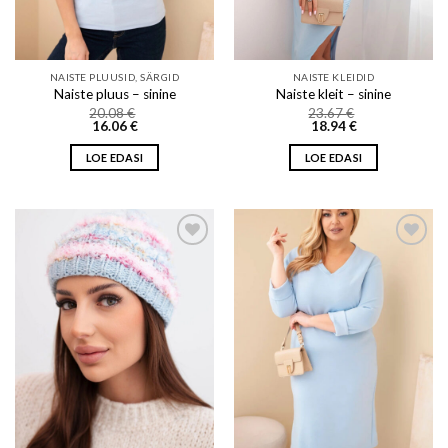
NAISTE PLUUSID, SÄRGID
NAISTE KLEIDID
Naiste pluus – sinine
Naiste kleit – sinine
20.08
€
23.67
€
16.06
€
18.94
€
LOE EDASI
LOE EDASI
Add to wishlist
Add to wishlist