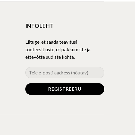
multiple
variants.
The
INFOLEHT
options
may
be
Liituge, et saada teavitusi
chosen
tooteesitluste, eripakkumiste ja
on
ettevõtte uudiste kohta.
the
product
page