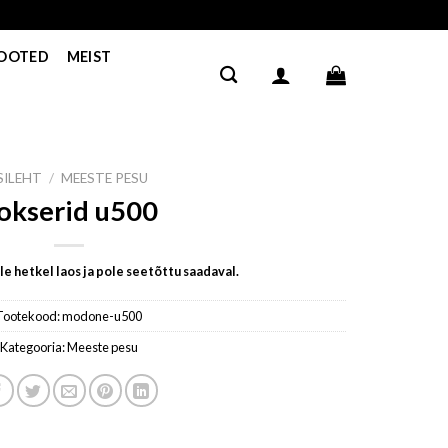
TOOTED
MEIST
SILEHT
/
MEESTE PESU
okserid u500
e hetkel laos ja pole seetõttu saadaval.
Tootekood:
modone-u500
Kategooria:
Meeste pesu