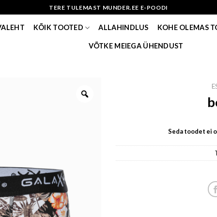
TERE TULEMAST MUNDER.EE E-POODI
VALEHT
KÕIK TOOTED
ALLAHINDLUS
KOHE OLEMAS 
VÕTKE MEIEGA ÜHENDUST
E
b
Seda toodet ei ol