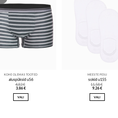
Add to wishlist
Add to w
KOHE OLEMAS TOOTED
MEESTE PESU
aluspüksid u56
sokid u155
4.83
€
11.58
€
3.86
€
9.26
€
VALI
VALI
This
This
product
product
has
has