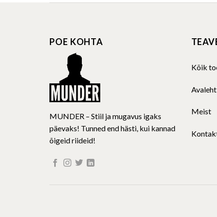
multiple
variants.
The
POE KOHTA
TEAV
options
may
be
Kõik to
chosen
on
Avaleht
the
product
Meist
MUNDER – Stiil ja mugavus igaks
page
päevaks! Tunned end hästi, kui kannad
Kontak
õigeid riideid!