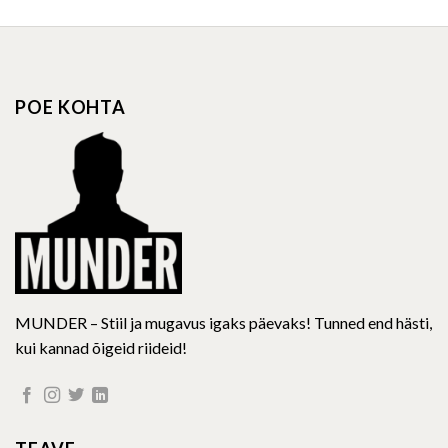
has
has
multiple
multiple
variants.
variants.
The
The
options
options
POE KOHTA
may
may
be
be
chosen
chosen
on
on
the
the
product
product
page
page
MUNDER – Stiil ja mugavus igaks päevaks! Tunned end hästi,
kui kannad õigeid riideid!