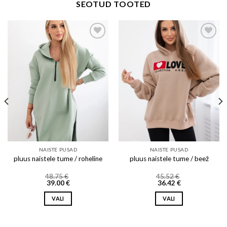
SEOTUD TOOTED
Add to wishlist
Add to wishlist
NAISTE PUSAD
NAISTE PUSAD
pluus naistele tume / roheline
pluus naistele tume / beež
48.75
€
45.52
€
39.00
€
36.42
€
VALI
VALI
This
This
product
product