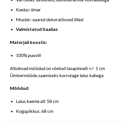
Kaelus: ümar
Muster: suured dekoratiivsed lilled
Valmistatud Itaalias
Materjali koostis:
100% puuvill
Allolevad mõõdud on võetud tasapinnalt +/- 1 cm
Ümbermõõdu saamiseks korrutage laius kahega
Mõõdud:
Laius kaenla all: 58 cm
Kogupikkus: 68 cm