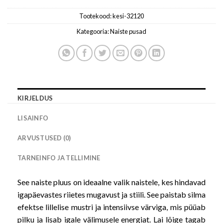
Tootekood:
kesi-32120
Kategooria:
Naiste pusad
KIRJELDUS
LISAINFO
ARVUSTUSED (0)
TARNEINFO JA TELLIMINE
See naiste pluus on ideaalne valik naistele, kes hindavad
igapäevastes riietes mugavust ja stiili. See paistab silma
efektse lillelise mustri ja intensiivse värviga, mis püüab
pilku ja lisab igale välimusele energiat. Lai lõige tagab