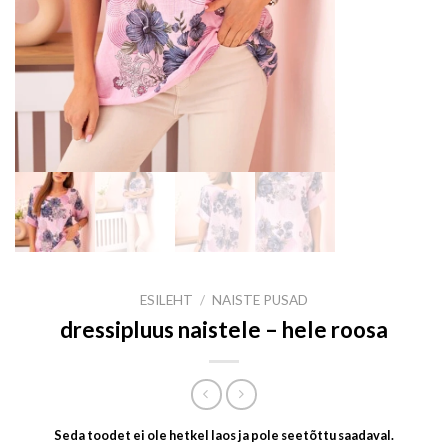
ESILEHT
/
NAISTE PUSAD
dressipluus naistele – hele roosa
Seda toodet ei ole hetkel laos ja pole seetõttu saadaval.