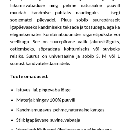
liikumisvabaduse ning pehme naturaalne puuvill
muudab kandmise puhtaks naudinguks – isegi
soojematel päevadel. Pluus sobib suurepäraselt
igapäevaseks kandmiseks teksade ja tossudega, aga ka
elegantsemates kombinatsioonides sigaretipükste või
seelikuga. See on suurepärane valik jalutuskäiguks,
ostlemiseks, sõpradega kohtumiseks või suviseks
reisiks. Suurus on universaalne ja sobib S, M või L
suurust kandvatele daamidele.
Toote omadused:
Istuvus: lai, pingevaba lõige
Materjal: hingav 100% puuvill
Kandmismugavus: pehme, naturaalne kangas
Stiil: igapäevane, suvine, vabaaja
Varrukad: lühikesed, üleskeeramise võimalusega