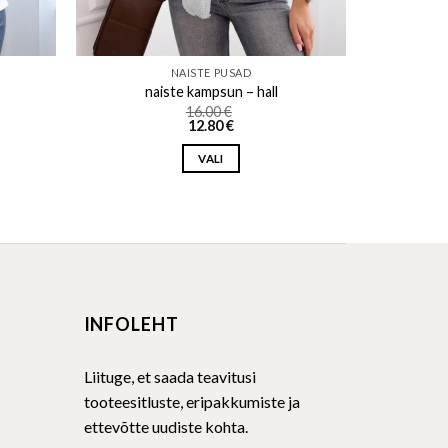
NAISTE PUSAD
naiste kampsun – hall
16.00
€
12.80
€
VALI
This
product
has
multiple
variants.
The
INFOLEHT
options
may
be
Liituge, et saada teavitusi
chosen
tooteesitluste, eripakkumiste ja
on
ettevõtte uudiste kohta.
the