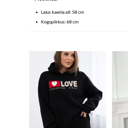
Laius kaenla all: 58 cm
Kogupikkus: 68 cm
o wishlist
Add to wishlist