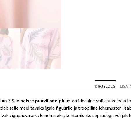
KIRJELDUS
LISA
luusi? See
naiste puuvillane pluus
on ideaalne valik suveks ja k
ab selle meelitavaks igale figuurile ja troopiline lehemuster l
obivaks igapäevaseks kandmiseks, kohtumiseks sõpradega või jalutu