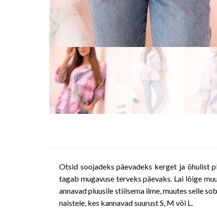
Otsid soojadeks päevadeks kerget ja õhulist p
tagab mugavuse terveks päevaks. Lai lõige muud
annavad pluusile stiilsema ilme, muutes selle s
naistele, kes kannavad suurust S, M või L.