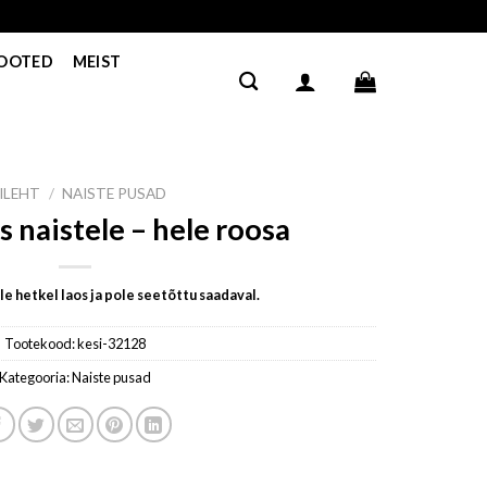
TOOTED
MEIST
ILEHT
/
NAISTE PUSAD
s naistele – hele roosa
e hetkel laos ja pole seetõttu saadaval.
Tootekood:
kesi-32128
Kategooria:
Naiste pusad