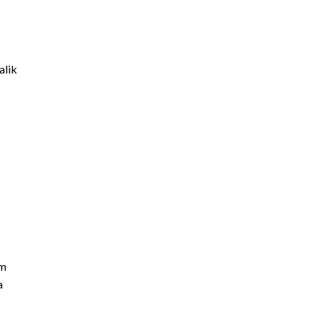
alik
cm
a