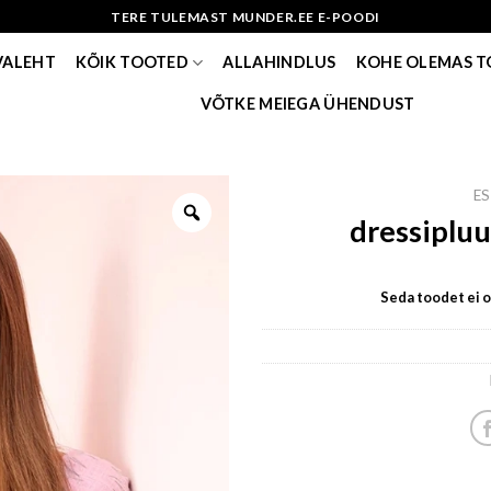
TERE TULEMAST MUNDER.EE E-POODI
VALEHT
KÕIK TOOTED
ALLAHINDLUS
KOHE OLEMAS 
VÕTKE MEIEGA ÜHENDUST
ES
dressipluu
Seda toodet ei ol