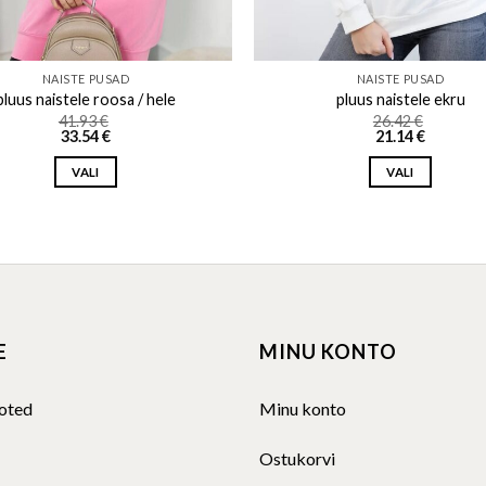
NAISTE PUSAD
NAISTE PUSAD
pluus naistele roosa / hele
pluus naistele ekru
41.93
€
26.42
€
33.54
€
21.14
€
VALI
VALI
This
This
product
product
has
has
multiple
multiple
variants.
variants.
The
The
E
MINU KONTO
options
options
may
may
be
be
oted
Minu konto
chosen
chosen
on
on
Ostukorvi
the
the