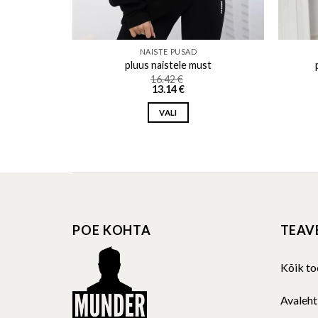
NAISTE PUSAD
 sinine
pluus naistele must
16.42
€
13.14
€
VALI
This
product
has
multiple
variants.
The
POE KOHTA
TEAV
options
may
be
Kõik to
chosen
on
Avaleht
the