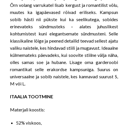
Õrn volang varrukatel lisab kergust ja romantilist võlu,
muutes ka igapäevased rõivad eriliseks. Kampsun
sobib hästi nii pükste kui ka seelikutega, sobides
erinevateks sündmusteks – alates juhuslikest
kohtumistest kuni elegantsemate sündmusteni. Selle
klassikaline lõige ja peened detailid teevad sellest ajatu
valiku naistele, kes hindavad stiili ja mugavust. Ideaalne
külmemateks päevadeks, kui soovite stiilne välja näha,
olles samas soe ja hubane. Lisage oma garderoobi
romantikat selle erakordse kampsuniga. Suurus on
universaalne ja sobib naistele, kes kannavad suurust S,
M või L.
ITAALIA TOOTMINE
Materjali koostis:
52% viskoos,