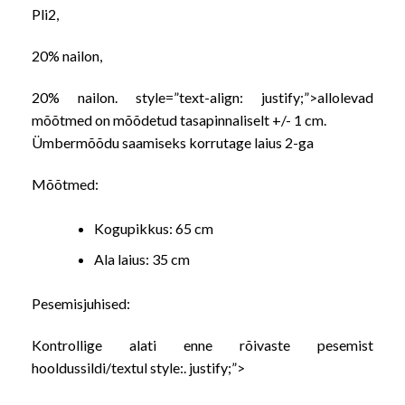
Pli2,
20% nailon,
20% nailon. style=”text-align: justify;”>
allolevad
mõõtmed on mõõdetud tasapinnaliselt +/- 1 cm.
Ümbermõõdu saamiseks korrutage laius 2-ga
Mõõtmed:
Kogupikkus: 65 cm
Ala laius
: 35 cm
Pesemisjuhised:
Kontrollige alati enne rõivaste pesemist
hooldussildi/textul style:
. justify;”>