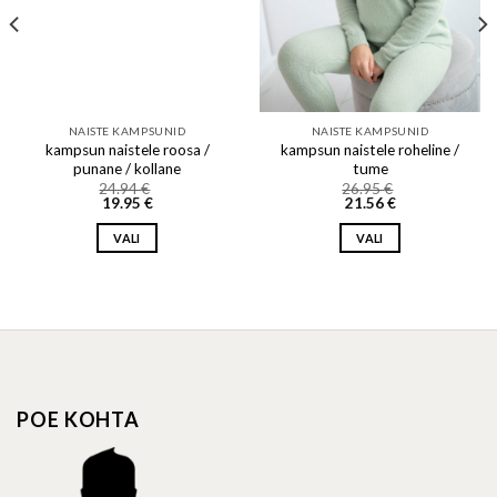
NAISTE KAMPSUNID
NAISTE KAMPSUNID
kampsun naistele roosa /
kampsun naistele roheline /
punane / kollane
tume
24.94
€
26.95
€
19.95
€
21.56
€
VALI
VALI
This
This
product
product
has
has
multiple
multiple
variants.
variants.
The
The
options
options
POE KOHTA
may
may
be
be
chosen
chosen
on
on