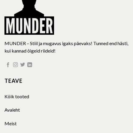
the
the
product
product
page
page
MUNDER – Stiil ja mugavus igaks päevaks! Tunned end hästi,
kui kannad õigeid riideid!
TEAVE
Kõik tooted
Avaleht
Meist