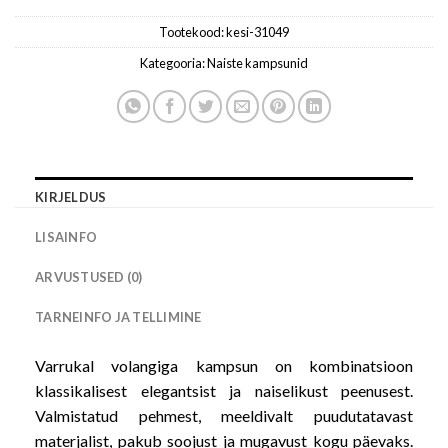
Tootekood:
kesi-31049
Kategooria:
Naiste kampsunid
KIRJELDUS
LISAINFO
ARVUSTUSED (0)
TARNEINFO JA TELLIMINE
Varrukal volangiga kampsun on kombinatsioon
klassikalisest elegantsist ja naiselikust peenusest.
Valmistatud pehmest, meeldivalt puudutatavast
materjalist, pakub soojust ja mugavust kogu päevaks.