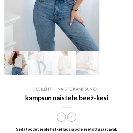
ESILEHT
/
NAISTE KAMPSUNID
kampsun naistele beež-kesi
Seda toodet ei ole hetkel laos ja pole seetõttu saadaval.