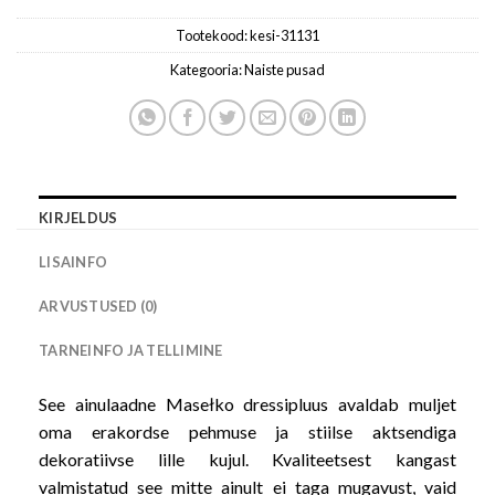
Tootekood:
kesi-31131
Kategooria:
Naiste pusad
KIRJELDUS
LISAINFO
ARVUSTUSED (0)
TARNEINFO JA TELLIMINE
See ainulaadne Masełko dressipluus avaldab muljet
oma erakordse pehmuse ja stiilse aktsendiga
dekoratiivse lille kujul. Kvaliteetsest kangast
valmistatud see mitte ainult ei taga mugavust, vaid