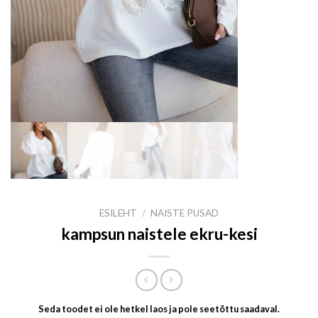
ESILEHT
/
NAISTE PUSAD
kampsun naistele ekru-kesi
Seda toodet ei ole hetkel laos ja pole seetõttu saadaval.