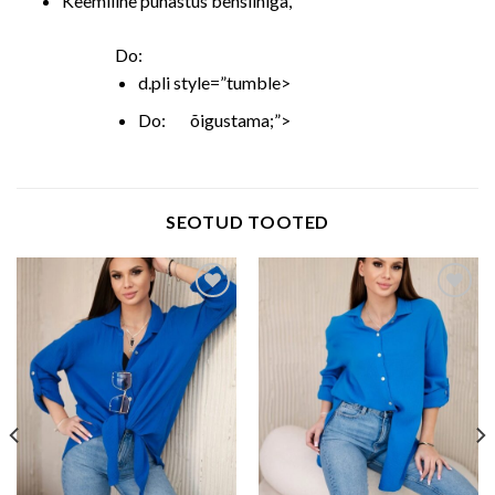
Keemiline puhastus bensiiniga,
Do:
d.pli style=”tumble>
Do: õigustama;”>
SEOTUD TOOTED
Add to wishlist
Add to wishlist