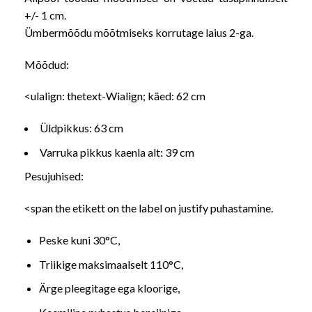
+/- 1 cm.
Ümbermõõdu mõõtmiseks korrutage laius 2-ga.
Mõõdud:
<ulalign: thetext-Wialign; käed: 62 cm
Üldpikkus: 63 cm
Varruka pikkus kaenla alt: 39 cm
Pesujuhised:
<span the etikett on the label on justify puhastamine.
Peske kuni 30°C,
Triikige maksimaalselt 110°C,
Ärge pleegitage ega kloorige,