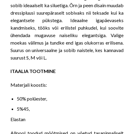
sobib ideaalselt ka siluetiga. Õrn ja peen disain muudab
dressipluusi suurepäraselt sobivaks nii teksade kui ka
elegantsete pükstega. Ideaalne igapäevaseks
kandmiseks, tööks või erilistel puhkudel, kui soovite
ühendada mugavuse naiseliku elegantsiga. Valige
moekas välimus ja tundke end igas olukorras erilisena.
Suurus on universaalne ja sobib naistele, kes kannavad
suurust S, M või L.
ITAALIA TOOTMINE
Materjali koostis:
50% polüester,
5%45,
Elastan
Allpool toodud mõõtmised on võetud tasapinnaliselt