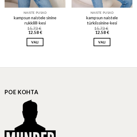
NAISTE PUSAD
NAISTE PUSAD
kampsun naistele sinine
kampsun naistele
rukkilill-kesi
türkiissinine-kesi
15.73
€
15.73
€
12.58
€
12.58
€
VALI
VALI
This
This
product
product
has
has
multiple
multiple
variants.
variants.
The
The
options
options
POE KOHTA
may
may
be
be
chosen
chosen
on
on
the
the
product
product
page
page