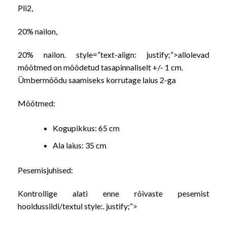
Pli2,
20% nailon,
20% nailon. style=”text-align: justify;”>
allolevad
mõõtmed on mõõdetud tasapinnaliselt +/- 1 cm.
Ümbermõõdu saamiseks korrutage laius 2-ga
Mõõtmed:
Kogupikkus: 65 cm
Ala laius
: 35 cm
Pesemisjuhised:
Kontrollige alati enne rõivaste pesemist
hooldussildi/textul style:
. justify;”>