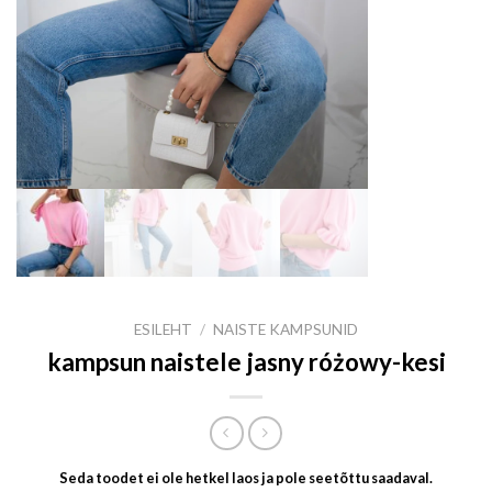
ESILEHT
/
NAISTE KAMPSUNID
kampsun naistele jasny różowy-kesi
Seda toodet ei ole hetkel laos ja pole seetõttu saadaval.