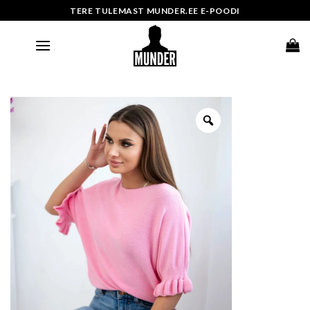
Skip
TERE TULEMAST MUNDER.EE E-POODI
to
content