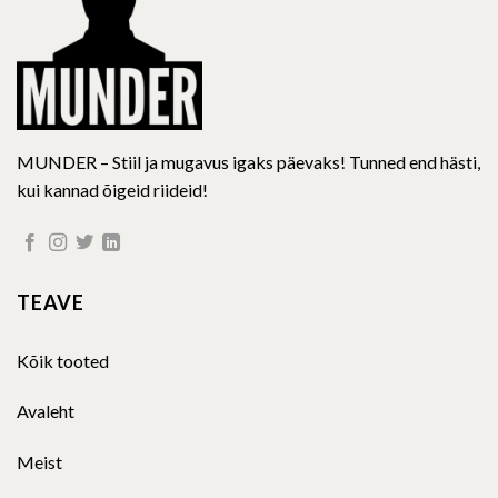
product
page
MUNDER – Stiil ja mugavus igaks päevaks! Tunned end hästi,
kui kannad õigeid riideid!
TEAVE
Kõik tooted
Avaleht
Meist
Kontakt