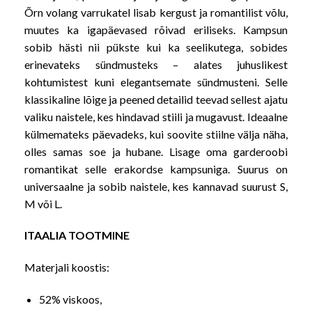
Õrn volang varrukatel lisab kergust ja romantilist võlu,
muutes ka igapäevased rõivad eriliseks. Kampsun
sobib hästi nii pükste kui ka seelikutega, sobides
erinevateks sündmusteks – alates juhuslikest
kohtumistest kuni elegantsemate sündmusteni. Selle
klassikaline lõige ja peened detailid teevad sellest ajatu
valiku naistele, kes hindavad stiili ja mugavust. Ideaalne
külmemateks päevadeks, kui soovite stiilne välja näha,
olles samas soe ja hubane. Lisage oma garderoobi
romantikat selle erakordse kampsuniga. Suurus on
universaalne ja sobib naistele, kes kannavad suurust S,
M või L.
ITAALIA TOOTMINE
Materjali koostis:
52% viskoos,