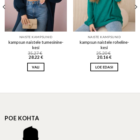
NAISTE KAMPSUNID
NAISTE KAMPSUNID
kampsun naistele tumesinine-
kampsun naistele roheline-
kesi
kesi
35.27
€
25.20
€
28.22
€
20.16
€
VALI
LOE EDASI
This
product
has
multiple
variants.
The
options
POE KOHTA
may
be
chosen
on
the