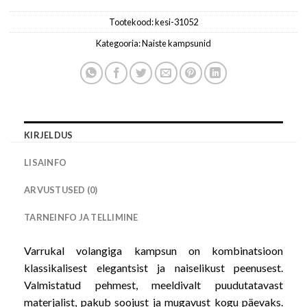
Tootekood:
kesi-31052
Kategooria:
Naiste kampsunid
KIRJELDUS
LISAINFO
ARVUSTUSED (0)
TARNEINFO JA TELLIMINE
Varrukal volangiga kampsun on kombinatsioon
klassikalisest elegantsist ja naiselikust peenusest.
Valmistatud pehmest, meeldivalt puudutatavast
materjalist, pakub soojust ja mugavust kogu päevaks.