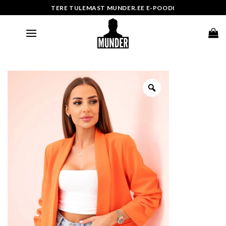
Skip
TERE TULEMAST MUNDER.EE E-POODI
to
content