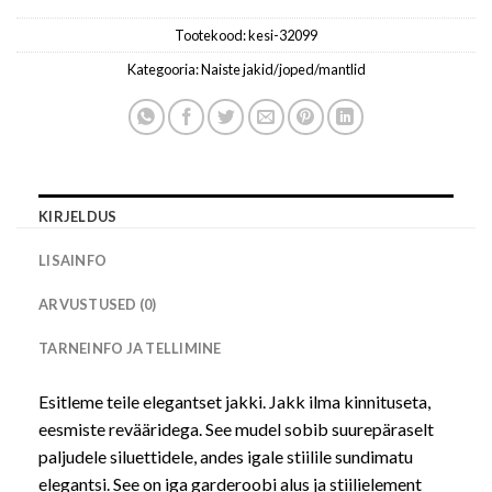
Tootekood:
kesi-32099
Kategooria:
Naiste jakid/joped/mantlid
KIRJELDUS
LISAINFO
ARVUSTUSED (0)
TARNEINFO JA TELLIMINE
Esitleme teile elegantset jakki. Jakk ilma kinnituseta,
eesmiste revääridega. See mudel sobib suurepäraselt
paljudele siluettidele, andes igale stiilile sundimatu
elegantsi. See on iga garderoobi alus ja stiilielement