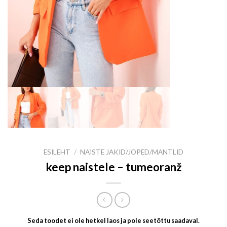
ESILEHT
/
NAISTE JAKID/JOPED/MANTLID
keep naistele – tumeoranž
Seda toodet ei ole hetkel laos ja pole seetõttu saadaval.