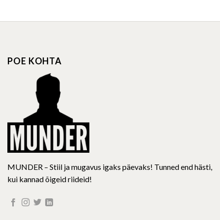
product
has
multiple
variants.
The
options
POE KOHTA
may
be
chosen
on
the
product
page
MUNDER – Stiil ja mugavus igaks päevaks! Tunned end hästi,
kui kannad õigeid riideid!