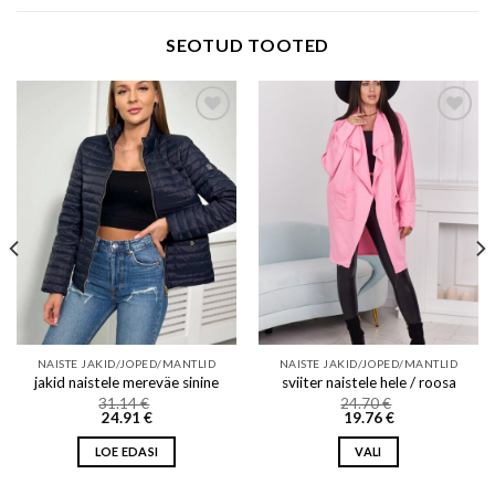
SEOTUD TOOTED
Add to wishlist
Add to wishlist
NAISTE JAKID/JOPED/MANTLID
NAISTE JAKID/JOPED/MANTLID
jakid naistele mereväe sinine
sviiter naistele hele / roosa
31.14
€
24.70
€
24.91
€
19.76
€
LOE EDASI
VALI
This