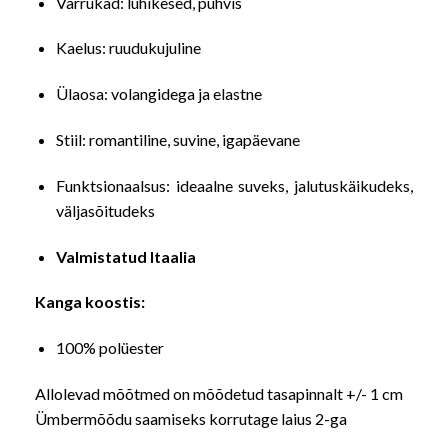
Varrukad: lühikesed, puhvis
Kaelus: ruudukujuline
Ülaosa: volangidega ja elastne
Stiil: romantiline, suvine, igapäevane
Funktsionaalsus: ideaalne suveks, jalutuskäikudeks,
väljasõitudeks
Valmistatud Itaalia
Kanga koostis:
100% polüester
Allolevad mõõtmed on mõõdetud tasapinnalt +/- 1 cm
Ümbermõõdu saamiseks korrutage laius 2-ga