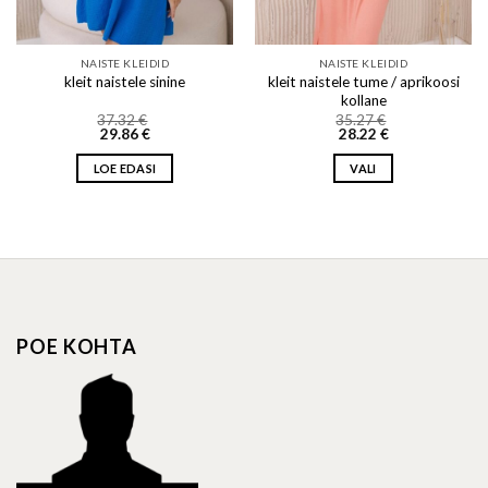
NAISTE KLEIDID
NAISTE KLEIDID
kleit naistele tume / aprikoosi
kleit naistele sinine
kollane
37.32
€
35.27
€
29.86
€
28.22
€
LOE EDASI
VALI
This
product
has
multiple
variants.
The
options
POE KOHTA
may
be
chosen
on
the
product