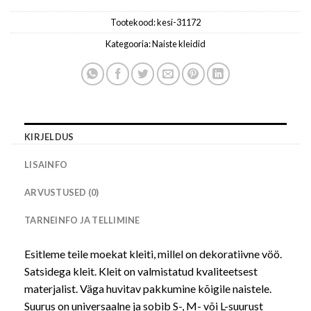
Tootekood:
kesi-31172
Kategooria:
Naiste kleidid
KIRJELDUS
LISAINFO
ARVUSTUSED (0)
TARNEINFO JA TELLIMINE
Esitleme teile moekat kleiti, millel on dekoratiivne vöö.
Satsidega kleit. Kleit on valmistatud kvaliteetsest
materjalist. Väga huvitav pakkumine kõigile naistele.
Suurus on universaalne ja sobib S-, M- või L-suurust