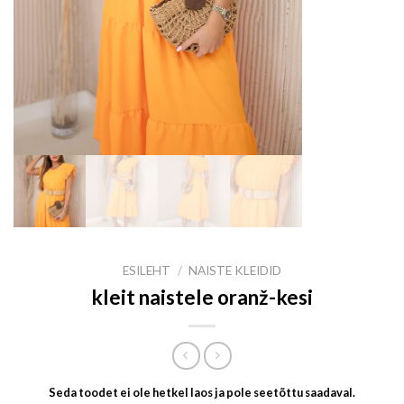
ESILEHT
/
NAISTE KLEIDID
kleit naistele oranž-kesi
Seda toodet ei ole hetkel laos ja pole seetõttu saadaval.