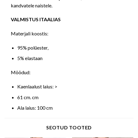
kandvatele naistele.
VALMISTUS ITAALIAS
Materjali koostis:
95% polüester,
5% elastaan
Mõõdud:
Kaenlaalust laius: >
61 cm. cm
Ala laius: 100 cm
SEOTUD TOOTED