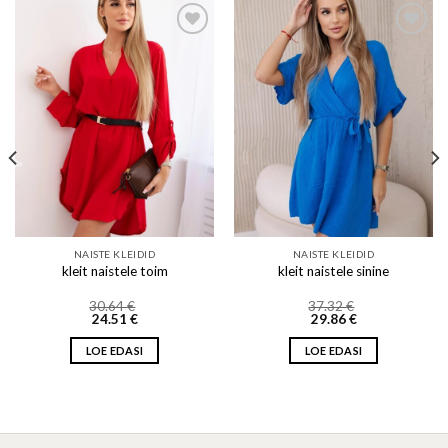
Add to wishlist
Add to wishlist
NAISTE KLEIDID
NAISTE KLEIDID
kleit naistele toim
kleit naistele sinine
30.64
€
37.32
€
24.51
€
29.86
€
LOE EDASI
LOE EDASI