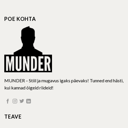
POE KOHTA
MUNDER – Stiil ja mugavus igaks päevaks! Tunned end hästi,
kui kannad õigeid riideid!
TEAVE