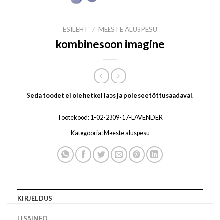
ESILEHT
/
MEESTE ALUSPESU
kombinesoon imagine
Seda toodet ei ole hetkel laos ja pole seetõttu saadaval.
Tootekood:
1-02-2309-17-LAVENDER
Kategooria:
Meeste aluspesu
KIRJELDUS
LISAINFO