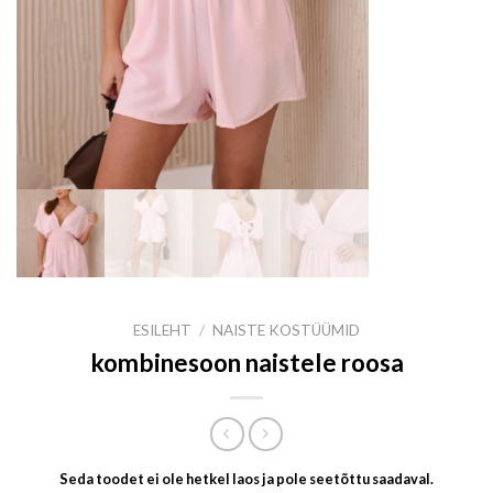
ESILEHT
/
NAISTE KOSTÜÜMID
kombinesoon naistele roosa
Seda toodet ei ole hetkel laos ja pole seetõttu saadaval.