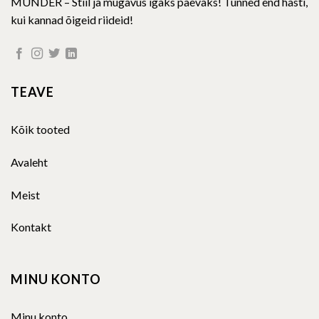
MUNDER – Stiil ja mugavus igaks päevaks! Tunned end hästi,
kui kannad õigeid riideid!
TEAVE
Kõik tooted
Avaleht
Meist
Kontakt
MINU KONTO
Minu konto