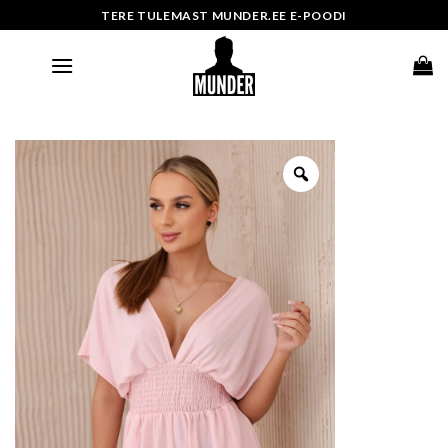
Skip
TERE TULEMAST MUNDER.EE E-POODI
to
content