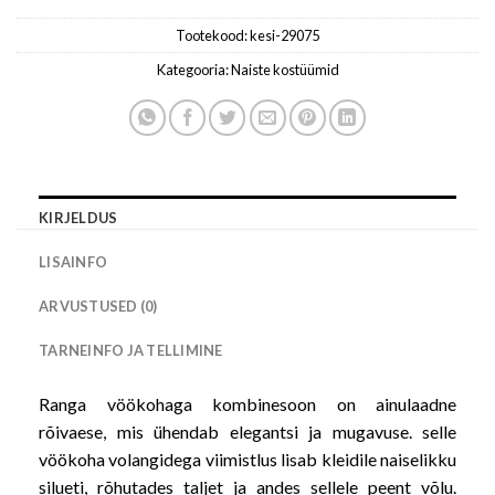
Tootekood:
kesi-29075
Kategooria:
Naiste kostüümid
KIRJELDUS
LISAINFO
ARVUSTUSED (0)
TARNEINFO JA TELLIMINE
Ranga vöökohaga kombinesoon on ainulaadne
rõivaese, mis ühendab elegantsi ja mugavuse. selle
vöökoha volangidega viimistlus lisab kleidile naiselikku
silueti, rõhutades taljet ja andes sellele peent võlu.