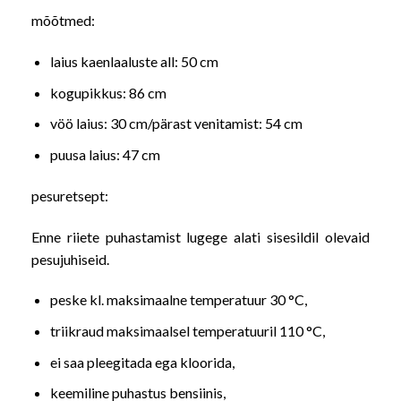
mõõtmed:
laius kaenlaaluste all: 50 cm
kogupikkus: 86 cm
vöö laius: 30 cm/pärast venitamist: 54 cm
puusa laius: 47 cm
pesuretsept:
Enne riiete puhastamist lugege alati sisesildil olevaid
pesujuhiseid.
peske kl. maksimaalne temperatuur 30 °C,
triikraud maksimaalsel temperatuuril 110 °C,
ei saa pleegitada ega kloorida,
keemiline puhastus bensiinis,