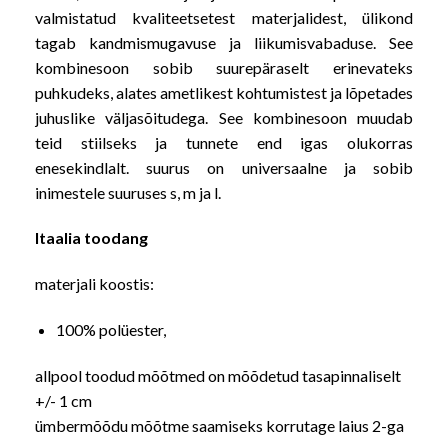
valmistatud kvaliteetsetest materjalidest, ülikond
tagab kandmismugavuse ja liikumisvabaduse. See
kombinesoon sobib suurepäraselt erinevateks
puhkudeks, alates ametlikest kohtumistest ja lõpetades
juhuslike väljasõitudega. See kombinesoon muudab
teid stiilseks ja tunnete end igas olukorras
enesekindlalt. suurus on universaalne ja sobib
inimestele suuruses s, m ja l.
Itaalia toodang
materjali koostis:
100% polüester,
allpool toodud mõõtmed on mõõdetud tasapinnaliselt
+/- 1 cm
ümbermõõdu mõõtme saamiseks korrutage laius 2-ga