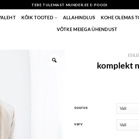
TERE TULEMAST MUNDER.EE E-POODI
VALEHT
KÕIK TOOTED
ALLAHINDLUS
KOHE OLEMAS 
VÕTKE MEIEGA ÜHENDUST
ESIL
komplekt n
suurus
varv