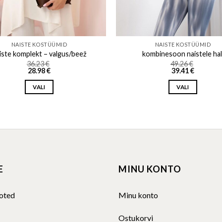
NAISTE KOSTÜÜMID
NAISTE KOSTÜÜMID
iste komplekt – valgus/beež
kombinesoon naistele hal
36.23
€
49.26
€
28.98
€
39.41
€
VALI
VALI
This
This
product
product
has
has
multiple
multiple
variants.
variants.
The
The
E
MINU KONTO
options
options
may
may
be
be
oted
Minu konto
chosen
chosen
on
on
Ostukorvi