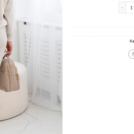
komplek
Ka