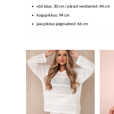
vöö laius: 30 cm / pärast venitamist: 44 cm
kogupikkus: 94 cm
jala pikkus jalgevahest: 66 cm
o wishlist
Add to wishlist