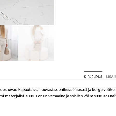
KIRJELDUS
LISA
koosnevad kapuutsist, liibuvast soonikust ülaosast ja kõrge vöökoh
t materjalist. suurus on universaalne ja sobib s või m suuruses nais