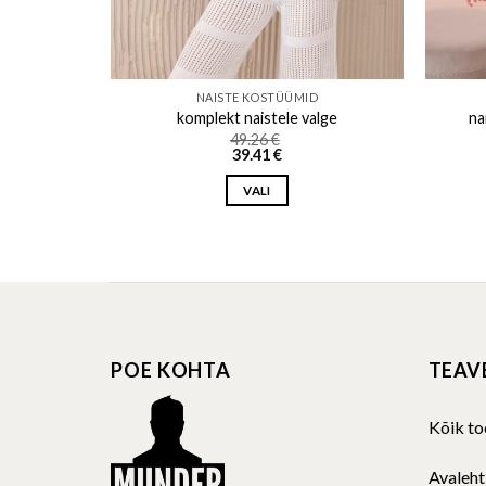
D
NAISTE KOSTÜÜMID
ne-kesi
komplekt naistele valge
na
49.26
€
39.41
€
VALI
This
product
has
multiple
variants.
The
POE KOHTA
TEAV
options
may
be
Kõik to
chosen
on
Avaleht