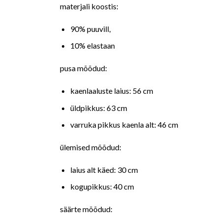
materjali koostis:
90% puuvill,
10% elastaan
pusa mõõdud:
kaenlaaluste laius: 56 cm
üldpikkus: 63 cm
varruka pikkus kaenla alt: 46 cm
ülemised mõõdud:
laius alt käed: 30 cm
kogupikkus: 40 cm
säärte mõõdud: