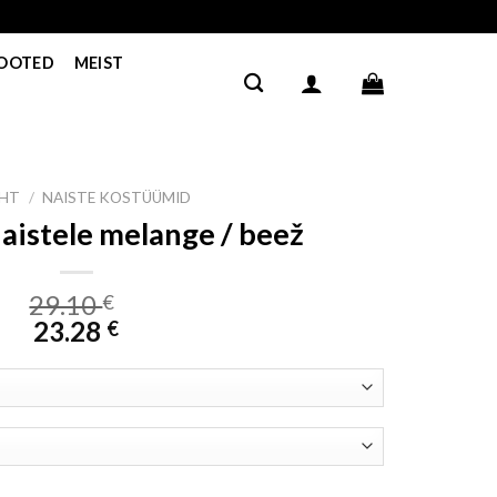
TOOTED
MEIST
EHT
/
NAISTE KOSTÜÜMID
aistele melange / beež
29.10
€
23.28
€