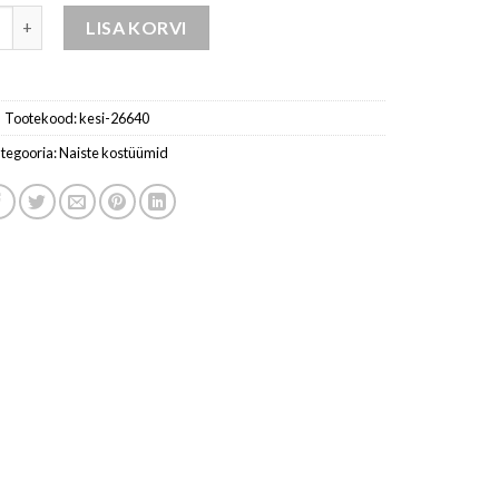
t naistele melange / beež kogus
LISA KORVI
Tootekood:
kesi-26640
tegooria:
Naiste kostüümid