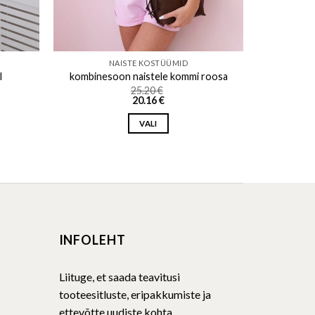
NAISTE KOSTÜÜMID
l
kombinesoon naistele kommi roosa
25.20
€
20.16
€
VALI
This
product
has
multiple
variants.
The
INFOLEHT
options
may
be
Liituge, et saada teavitusi
chosen
tooteesitluste, eripakkumiste ja
on
ettevõtte uudiste kohta.