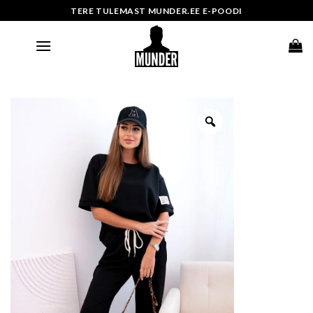
Skip
TERE TULEMAST MUNDER.EE E-POODI
to
content