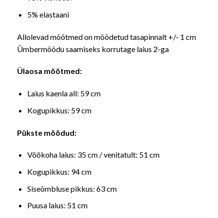
5% elastaani
Allolevad mõõtmed on mõõdetud tasapinnalt +/- 1 cm
Ümbermõõdu saamiseks korrutage laius 2-ga
Ülaosa mõõtmed:
Laius kaenla all: 59 cm
Kogupikkus: 59 cm
Pükste mõõdud:
Vöökoha laius: 35 cm / venitatult: 51 cm
Kogupikkus: 94 cm
Siseõmbluse pikkus: 63 cm
Puusa laius: 51 cm