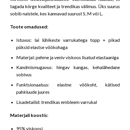
tagada kõrge kvaliteet ja trendikas välimus. Üks suurus
sobib naistele, kes kannavad suurust S, M või L.
Toote omadused:
Istuvus: lai lühikeste varrukatega topp + pikad
püksid elastse vöökohaga
Materjal: pehme ja veniv viskoos lisatud elastaaniga
Kandmismugavus: hingav kangas, kehalähedane
sobivus
Funktsionaalsus: elastne vöökoht, kätised
pahkluude juures
Lisadetailid: trendikas embleem varrukal
Materjali koostis:
95% viskoosi