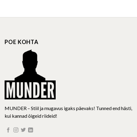
product
product
has
has
multiple
multiple
variants.
variants.
The
The
options
options
POE KOHTA
may
may
be
be
chosen
chosen
on
on
the
the
product
product
page
page
MUNDER – Stiil ja mugavus igaks päevaks! Tunned end hästi,
kui kannad õigeid riideid!