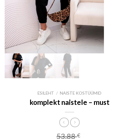
ESILEHT
/
NAISTE KOSTÜÜMID
komplekt naistele – must
53.88
€