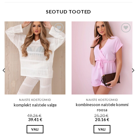
SEOTUD TOOTED
Add to wishlist
Add to wishlist
NAISTE KOSTÜÜMID
NAISTE KOSTÜÜMID
kombinesoon naistele kommi
komplekt naistele valge
roosa
49.26
€
25.20
€
39.41
€
20.16
€
VALI
VALI
This
This