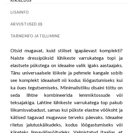
KIRJELDUS
LISAINFO
ARVUSTUSED (0)
TARNEINFO JA TELLIMINE
Otsid mugavat, kuid stiilset igapäevast komplekti?
Naiste dressipüksid lühikeste varrukatega topi ja
elastsete pükstega on ideaalne valik igaks aastaajaks.
Tänu universaalsele lõikele ja pehmele kangale sobib
see komplekt ideaalselt nii kodus lõõgastumiseks kui
ka õues tegutsemiseks. Minimalistliku disaini tõttu on
seda lihtne kombineerida lemmiktossude või
teksajakiga. Lahtine lühikeste varrukatega top pakub
liikumisvabadust, samas kui pükste elastne vöökoht ja
kätised tagavad mugavuse terveks päevaks. Ideaalne
riietus jalutuskäikudeks, kodus lõõgastumiseks või
kiireteks linnaväljasõitudeks. Valmistatud Itaalias, et