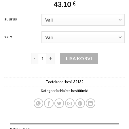
43.10
€
suurus
varv
komplekt naistele - must kogus
LISA KORVI
Tootekood:
kesi-32132
Kategooria:
Naiste kostüümid