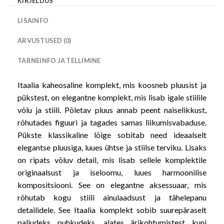
KIRJELDUS
LISAINFO
ARVUSTUSED (0)
TARNEINFO JA TELLIMINE
Itaalia kaheosaline komplekt, mis koosneb pluusist ja
pükstest, on elegantne komplekt, mis lisab igale stiilile
võlu ja stiili. Põletav pluus annab peent naiselikkust,
rõhutades figuuri ja tagades samas liikumisvabaduse.
Pükste klassikaline lõige sobitab need ideaalselt
elegantse pluusiga, luues ühtse ja stiilse terviku. Lisaks
on ripats võluv detail, mis lisab sellele komplektile
originaalsust ja iseloomu, luues harmoonilise
kompositsiooni. See on elegantne aksessuaar, mis
rõhutab kogu stiili ainulaadsust ja tähelepanu
detailidele. See Itaalia komplekt sobib suurepäraselt
paljudeks puhkudeks, alates ärikohtumistest kuni