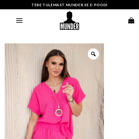
Skip
TERE TULEMAST MUNDER.EE E-POODI
to
content