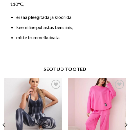
110°C,
ei saa pleegitada ja kloorida,
keemiline puhastus bensiinis,
mitte trummelkuivata.
SEOTUD TOOTED
Add to wishlist
Add to wishlist