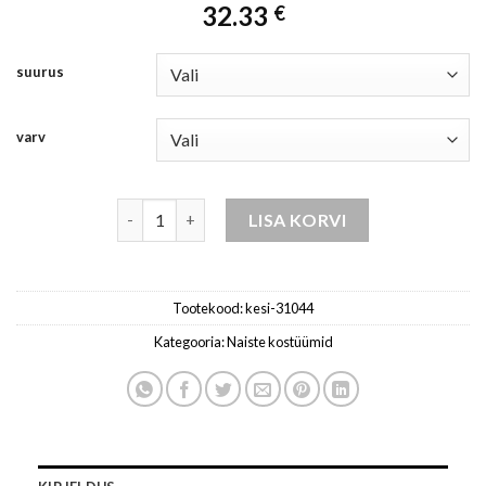
32.33
€
suurus
varv
komplekt naistele roosa-kesi kogus
LISA KORVI
Tootekood:
kesi-31044
Kategooria:
Naiste kostüümid