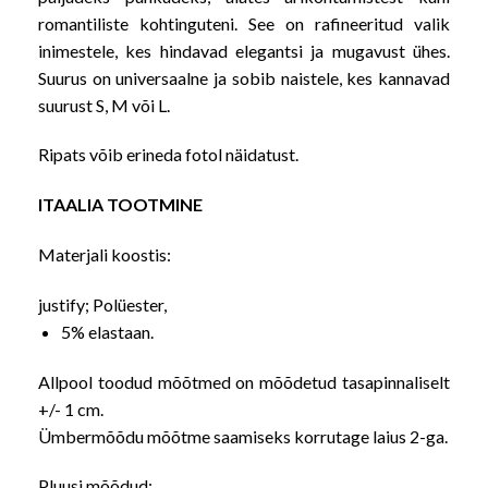
romantiliste kohtinguteni. See on rafineeritud valik
inimestele, kes hindavad elegantsi ja mugavust ühes.
Suurus on universaalne ja sobib naistele, kes kannavad
suurust S, M või L.
Ripats võib erineda fotol näidatust.
ITAALIA TOOTMINE
Materjali koostis:
justify; Polüester,
5% elastaan.
Allpool toodud mõõtmed on mõõdetud tasapinnaliselt
+/- 1 cm.
Ümbermõõdu mõõtme saamiseks korrutage laius 2-ga.
Pluusi mõõdud: