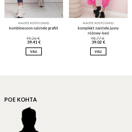
NAISTE KOSTÜÜMID
NAISTE KOSTÜÜMID
komplekt naistele jasny
kombinesoon naistele grafiit
różowy-kesi
49.26
€
48.77
€
39.41
€
39.02
€
VALI
VALI
This
This
product
product
has
has
multiple
multiple
variants.
variants.
The
The
options
options
POE KOHTA
may
may
be
be
chosen
chosen
on
on
the
the