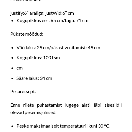
justify;6″ aralign: justWid;6″ cm
Kogupikkus ees: 65 cm/taga: 71 cm
Pükste mõõdud:
Vöö laius: 29 cm/pärast venitamist: 49 cm
Kogupikkus: 100 l sm
cm
Sääre laius: 34 cm
Pesuretsept:
Enne riiete puhastamist lugege alati läbi sisesildil
olevad pesemisjuhised.
Peske maksimaalselt temperatuuril kuni 30 °C,