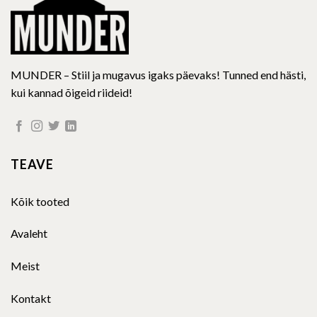
product
product
page
page
MUNDER – Stiil ja mugavus igaks päevaks! Tunned end hästi,
kui kannad õigeid riideid!
TEAVE
Kõik tooted
Avaleht
Meist
Kontakt