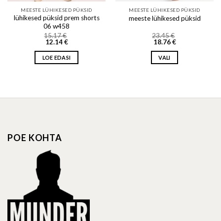
MEESTE LÜHIKESED PÜKSID
MEESTE LÜHIKESED PÜKSID
lühikesed püksid prem shorts
meeste lühikesed püksid
06 w458
15.17
€
23.45
€
12.14
€
18.76
€
LOE EDASI
VALI
This
product
has
multiple
variants.
The
options
POE KOHTA
may
be
chosen
on
the
product
page