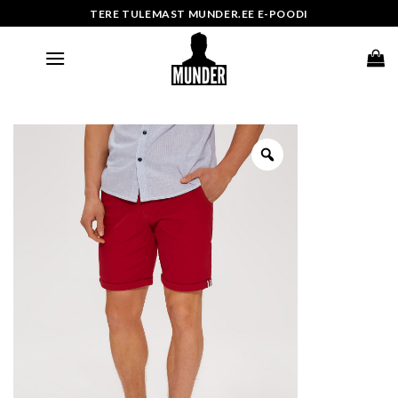
Skip
TERE TULEMAST MUNDER.EE E-POODI
to
content