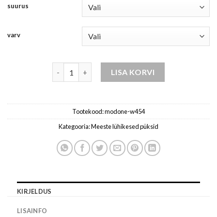
suurus
varv
lühikesed püksid berbet vii w454 kogus
LISA KORVI
Tootekood:
modone-w454
Kategooria:
Meeste lühikesed püksid
KIRJELDUS
LISAINFO