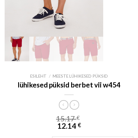
ESILEHT
/
MEESTE LÜHIKESED PÜKSID
lühikesed püksid berbet vii w454
15.17
€
12.14
€