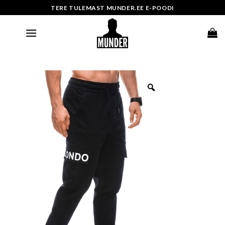
Skip
TERE TULEMAST MUNDER.EE E-POODI
to
content