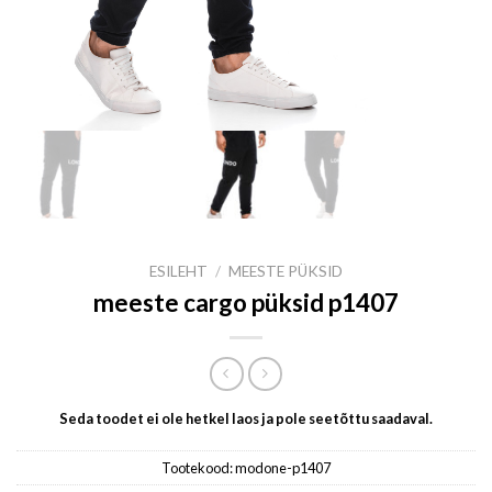
ESILEHT
/
MEESTE PÜKSID
meeste cargo püksid p1407
Seda toodet ei ole hetkel laos ja pole seetõttu saadaval.
Tootekood:
modone-p1407