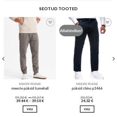
SEOTUD TOOTED
Allahindlus!
Add to wishlist
Add to wishlist
MEESTE PÜKSID
MEESTE PÜKSID
meeste püksid tumehall
püksid chino p1466
Price
49.30
€
–
49.37
€
30.40
€
Price
range:
39.44
€
–
39.50
€
24.32
€
range:
49.30 €
39.44 €
through
VALI
VALI
through
49.37 €
39.50 €
This
This