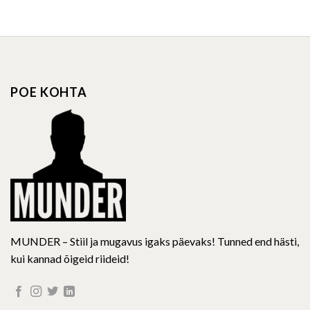
product
product
has
has
multiple
multiple
variants.
variants.
The
The
options
options
POE KOHTA
may
may
be
be
chosen
chosen
on
on
the
the
product
product
page
page
MUNDER – Stiil ja mugavus igaks päevaks! Tunned end hästi,
kui kannad õigeid riideid!