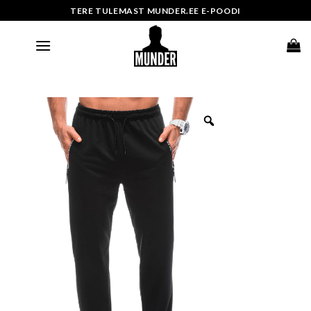
Skip
TERE TULEMAST MUNDER.EE E-POODI
to
content