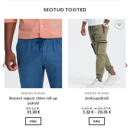
SEOTUD TOOTED
Add to wishlist
Add to wishlist
MEESTE PÜKSID
MEESTE PÜKSID
linasest segust chino roll-up
jooksupüksid
püksid
Price
39.12
€
1.65
€
–
25.44
€
Price
range:
31.30
€
1.32
€
–
20.35
€
range:
1.65 €
1.32 €
through
VALI
VALI
through
25.44 €
20.35 €
This
This