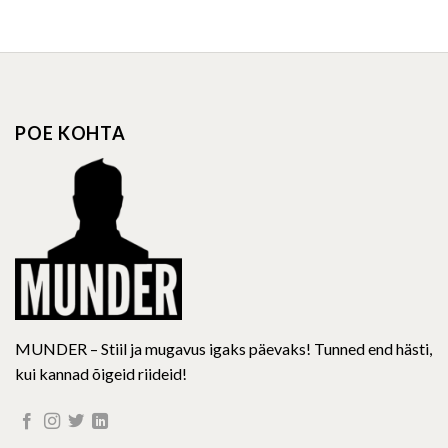
product
product
has
has
multiple
multiple
variants.
variants.
The
The
options
options
POE KOHTA
may
may
be
be
chosen
chosen
on
on
the
the
product
product
page
page
MUNDER – Stiil ja mugavus igaks päevaks! Tunned end hästi,
kui kannad õigeid riideid!