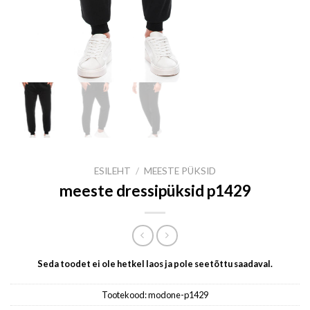
ESILEHT
/
MEESTE PÜKSID
meeste dressipüksid p1429
Seda toodet ei ole hetkel laos ja pole seetõttu saadaval.
Tootekood:
modone-p1429