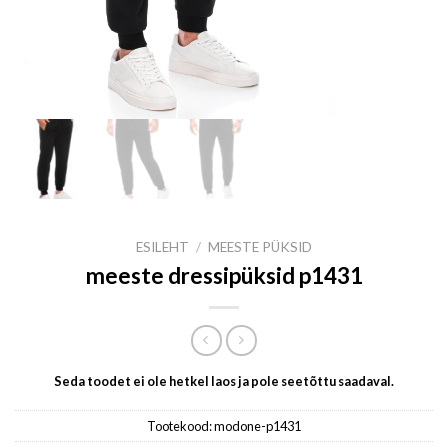
ESILEHT
/
MEESTE PÜKSID
meeste dressipüksid p1431
Seda toodet ei ole hetkel laos ja pole seetõttu saadaval.
Tootekood:
modone-p1431