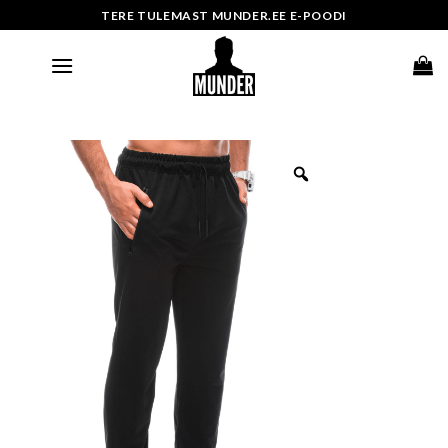
Skip
TERE TULEMAST MUNDER.EE E-POODI
to
content