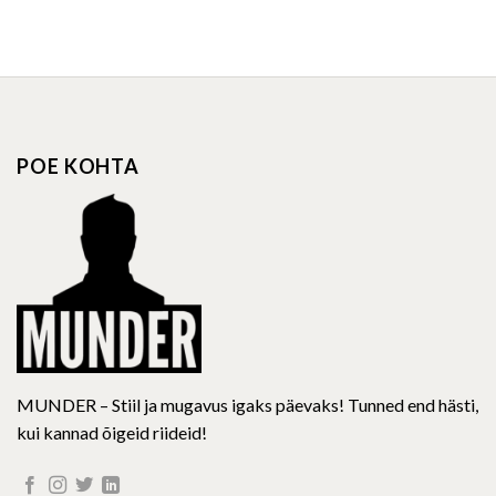
This
This
product
product
has
has
multiple
multiple
variants.
variants.
The
The
options
options
POE KOHTA
may
may
be
be
chosen
chosen
on
on
the
the
product
product
page
page
MUNDER – Stiil ja mugavus igaks päevaks! Tunned end hästi,
kui kannad õigeid riideid!