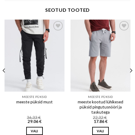
SEOTUD TOOTED
Add to wishlist
Add to wishlist
MEESTE PÜKSID
MEESTE PÜKSID
meeste kootud lühikesed
meeste püksid must
püksid pingutusnööri ja
taskutega
36.33
€
22.32
€
29.06
€
17.86
€
VALI
VALI