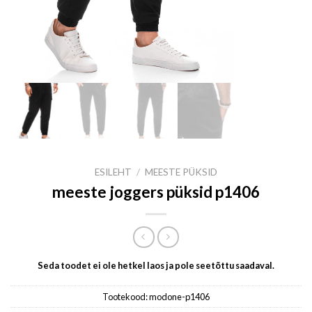
ESILEHT
/
MEESTE PÜKSID
meeste joggers püksid p1406
Seda toodet ei ole hetkel laos ja pole seetõttu saadaval.
Tootekood:
modone-p1406