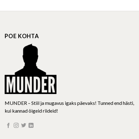
has
has
multiple
multiple
variants.
variants.
The
The
options
options
POE KOHTA
may
may
be
be
chosen
chosen
on
on
the
the
product
product
page
page
MUNDER – Stiil ja mugavus igaks päevaks! Tunned end hästi,
kui kannad õigeid riideid!