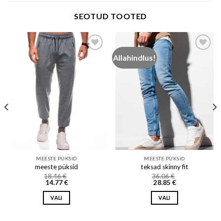
SEOTUD TOOTED
Allahindlus!
Add to wishlist
Add to wishlist
MEESTE PÜKSID
MEESTE PÜKSID
meeste püksid
teksad skinny fit
18.46
€
36.06
€
14.77
€
28.85
€
VALI
VALI
This
This
product
product