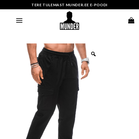
Skip
TERE TULEMAST MUNDER.EE E-POODI
to
content