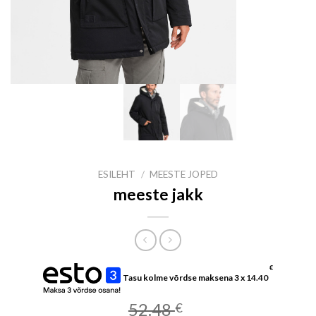
ESILEHT
/
MEESTE JOPED
meeste jakk
€
Tasu kolme võrdse maksena 3 x
14.40
52.48
€