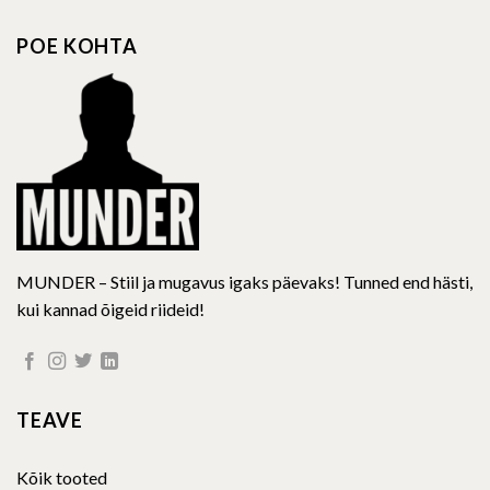
The
options
POE KOHTA
may
be
chosen
on
the
product
page
MUNDER – Stiil ja mugavus igaks päevaks! Tunned end hästi,
kui kannad õigeid riideid!
TEAVE
Kõik tooted