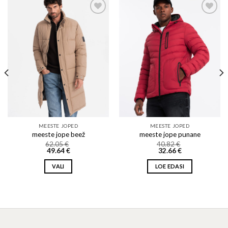
Add to wishlist
Add to wishlist
MEESTE JOPED
MEESTE JOPED
meeste jope beež
meeste jope punane
62.05
€
40.82
€
49.64
€
32.66
€
VALI
LOE EDASI
This
product
has
multiple
variants.