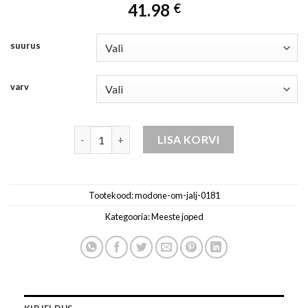
41.98
€
suurus
varv
meeste jakk kogus
LISA KORVI
Tootekood:
modone-om-jalj-0181
Kategooria:
Meeste joped