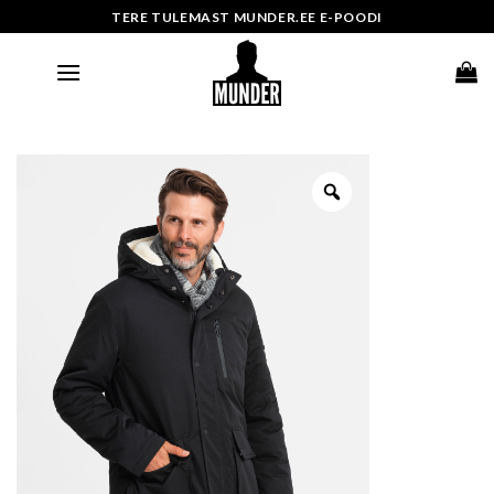
Skip
TERE TULEMAST MUNDER.EE E-POODI
to
content