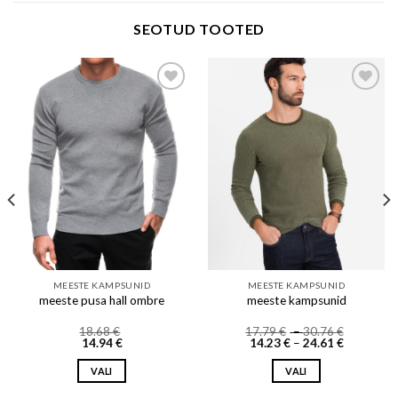
SEOTUD TOOTED
Add to wishlist
Add to wishlist
MEESTE KAMPSUNID
MEESTE KAMPSUNID
meeste pusa hall ombre
meeste kampsunid
Price
18.68
€
17.79
€
–
30.76
€
Price
range:
14.94
€
14.23
€
–
24.61
€
range:
17.79 €
14.23 €
through
VALI
VALI
through
30.76 €
24.61 €
This
This