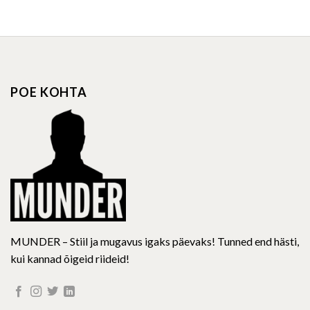
product
product
has
has
multiple
multiple
variants.
variants.
The
The
options
options
POE KOHTA
may
may
be
be
chosen
chosen
on
on
the
the
product
product
page
page
MUNDER – Stiil ja mugavus igaks päevaks! Tunned end hästi,
kui kannad õigeid riideid!