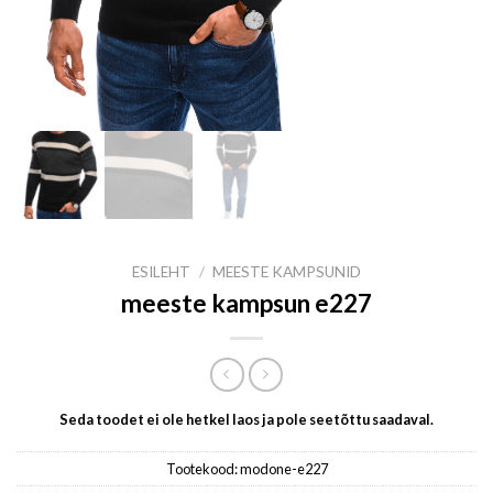
ESILEHT
/
MEESTE KAMPSUNID
meeste kampsun e227
Seda toodet ei ole hetkel laos ja pole seetõttu saadaval.
Tootekood:
modone-e227