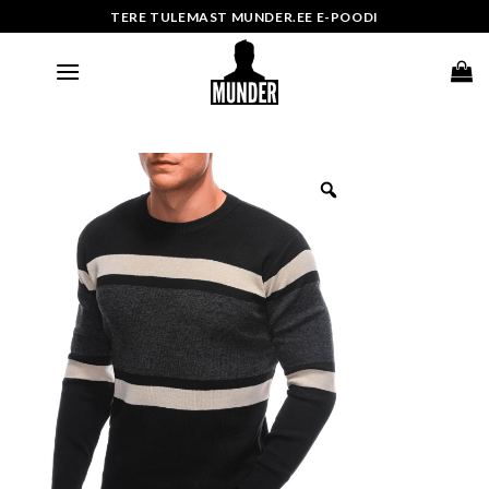
Skip
TERE TULEMAST MUNDER.EE E-POODI
to
content