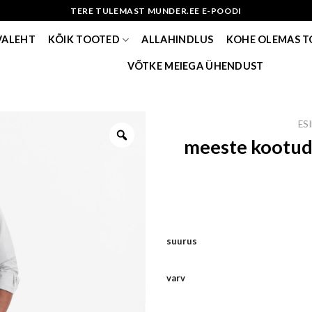
TERE TULEMAST MUNDER.EE E-POODI
VALEHT
KÕIK TOOTED
ALLAHINDLUS
KOHE OLEMAS 
VÕTKE MEIEGA ÜHENDUST
ES
meeste kootud
suurus
varv