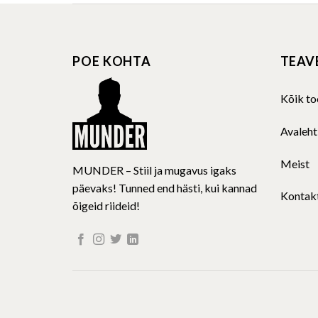
multiple
variants.
The
POE KOHTA
TEAV
options
may
be
Kõik to
chosen
on
Avaleht
the
product
Meist
MUNDER – Stiil ja mugavus igaks
page
päevaks! Tunned end hästi, kui kannad
Kontak
õigeid riideid!