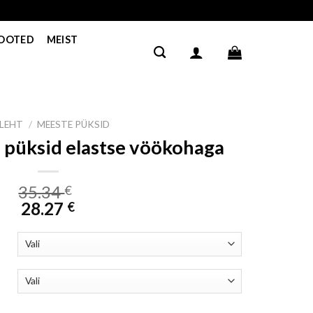
TOOTED
MEIST
ILEHT
/
MEESTE PÜKSID
 püksid elastse vöökohaga
35.34
€
28.27
€