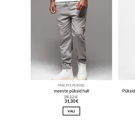
o wishlist
Add to wishlist
MEESTE PÜKSID
ež
meeste püksid hall
Püksid
39.12
€
31.30
€
VALI
This
product
has