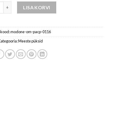
kootud püksid elastse vöökohaga kogus
LISA KORVI
ekood:
modone-om-pacp-0116
Kategooria:
Meeste püksid