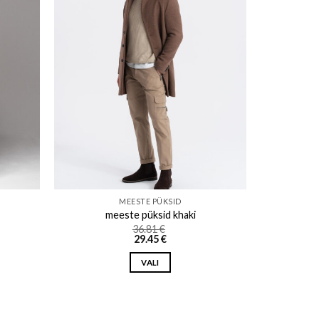
ishlist
Add to wishlist
MEESTE PÜKSID
meeste püksid khaki
36.81
€
29.45
€
VALI
This
product
has