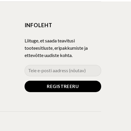
multiple
variants.
The
INFOLEHT
options
may
be
Liituge, et saada teavitusi
chosen
tooteesitluste, eripakkumiste ja
on
ettevõtte uudiste kohta.
the
product
page