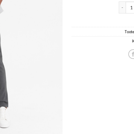
meeste 
Toot