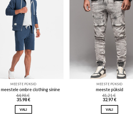
Add to wishlist
Add to w
MEESTE PÜKSID
MEESTE PÜKSID
 meestele ombre clothing sinine
meeste püksid
44.98
€
41.21
€
35.98
€
32.97
€
VALI
VALI
This
This
product
product
has
has