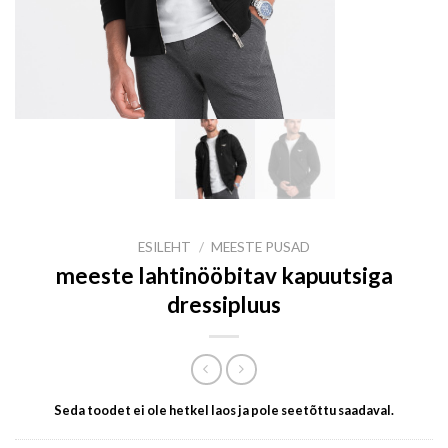
ESILEHT
/
MEESTE PUSAD
meeste lahtinööbitav kapuutsiga
dressipluus
Seda toodet ei ole hetkel laos ja pole seetõttu saadaval.