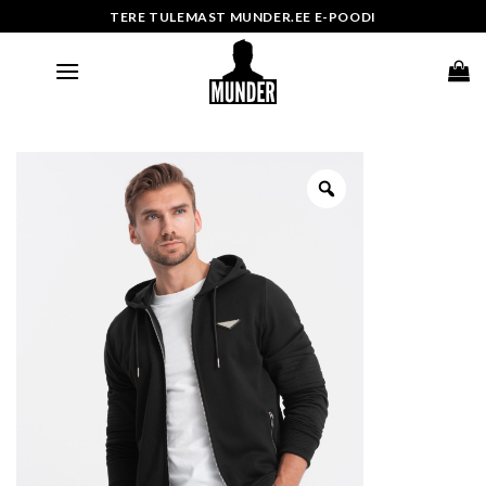
Skip
TERE TULEMAST MUNDER.EE E-POODI
to
content