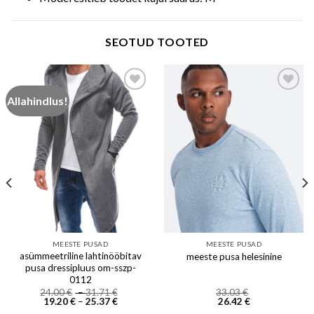
SEOTUD TOOTED
Allahindlus!
Add to wishlist
Add to wishlist
MEESTE PUSAD
MEESTE PUSAD
asümmeetriline lahtinööbitav
meeste pusa helesinine
pusa dressipluus om-sszp-
0112
Price
24.00
€
–
31.71
€
33.03
€
Price
range:
19.20
€
–
25.37
€
26.42
€
range:
24.00 €