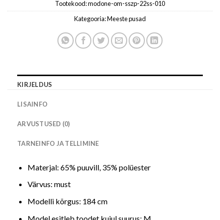
Tootekood:
modone-om-sszp-22ss-010
Kategooria:
Meeste pusad
KIRJELDUS
LISAINFO
ARVUSTUSED (0)
TARNEINFO JA TELLIMINE
Materjal: 65% puuvill, 35% polüester
Värvus: must
Modelli kõrgus: 184 cm
Model esitleb toodet kujul suurus: M