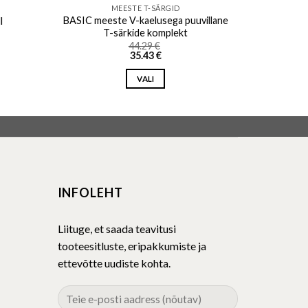
MEESTE T-SÄRGID
BASIC meeste V-kaelusega puuvillane
l
T-särkide komplekt
44.29
€
35.43
€
VALI
This
product
has
multiple
variants.
The
INFOLEHT
options
may
be
Liituge, et saada teavitusi
chosen
tooteesitluste, eripakkumiste ja
on
ettevõtte uudiste kohta.
the
product
page