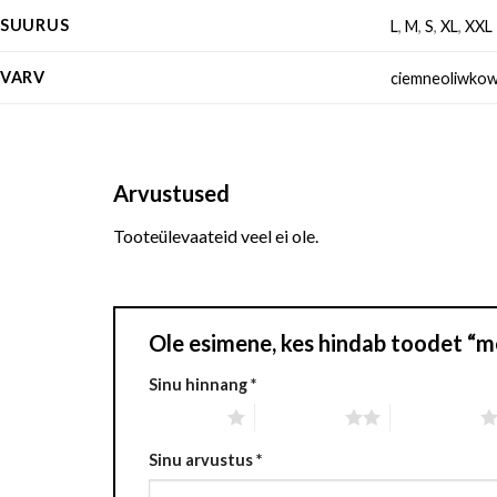
SUURUS
L
,
M
,
S
,
XL
,
XXL
VARV
ciemneoliwko
Arvustused
Tooteülevaateid veel ei ole.
Ole esimene, kes hindab toodet “
Sinu hinnang
*
1 of 5 stars
2 of 5 stars
3 of 5 stars
Sinu arvustus
*