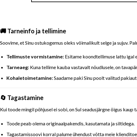
🚚 Tarneinfo ja tellimine
Soovime, et Sinu ostukogemus oleks võimalikult selge ja sujuv. Pal
Tellimuste vormistamine:
Esitame koondtellimuse lattu igal
Tarneaeg:
Kuna tellime kauba vastavalt nõudlusele, on tavap
Kohaletoimetamine:
Saadame paki Sinu poolt valitud pakiaut
🔄 Tagastamine
Kui toode mingil põhjusel ei sobi, on Sul seadusjärgne õigus kaup
Toode peab olema originaalpakendis, kasutamata ja siltidega.
Tagastamissoovi korral palume ühendust võtta meie kliendit