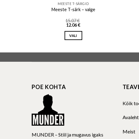
MEESTE T-SÄRGID
e, valge
Meeste T-särk – valge
15.07
€
12.06
€
VALI
This
product
has
multiple
variants.
The
POE KOHTA
TEAV
options
may
be
Kõik to
chosen
on
Avaleht
the
product
Meist
MUNDER – Stiil ja mugavus igaks
page