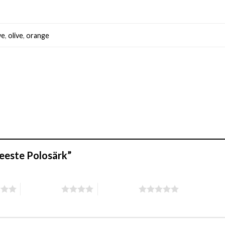
we
,
olive
,
orange
meeste Polosärk”
4 of 5 stars
5 of 5 stars