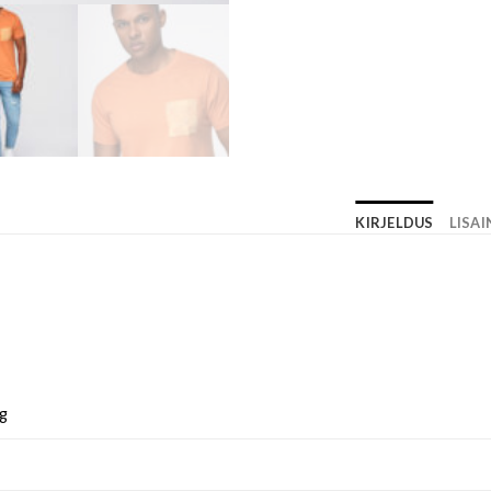
KIRJELDUS
LISA
g