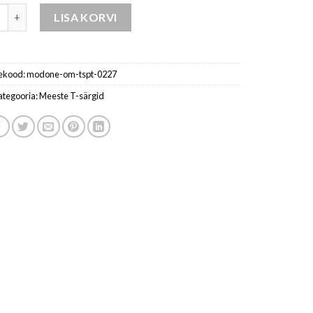
 Polosärk kogus
LISA KORVI
ekood:
modone-om-tspt-0227
ategooria:
Meeste T-särgid