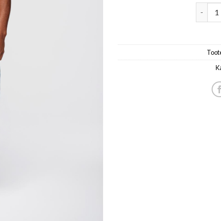
meeste
Toot
K