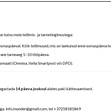
un tutvu meie tellimis- ja tarnetingimustega:
 esmaspäeval. Kõik tellimused, mis on laekunud enne esmaspäeva h
ärane tarneaeg 5–10 tööpäeva.
omaati (Omniva, Itella Smartpost või DPD).
 tagastada
14 päeva jooksul
alates paki kättesaamisest.
oega. info.munder@gmail.com, tel +37258181869