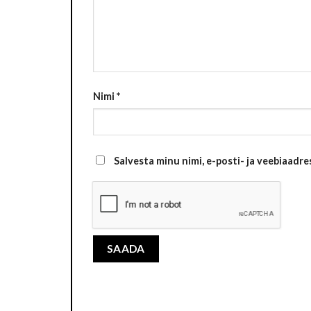
Nimi
*
Salvesta minu nimi, e-posti- ja veebiaadr