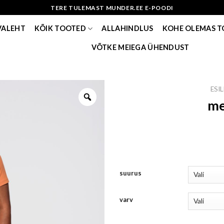
TERE TULEMAST MUNDER.EE E-POODI
VALEHT
KÕIK TOOTED
ALLAHINDLUS
KOHE OLEMAS 
VÕTKE MEIEGA ÜHENDUST
ESI
me
suurus
varv