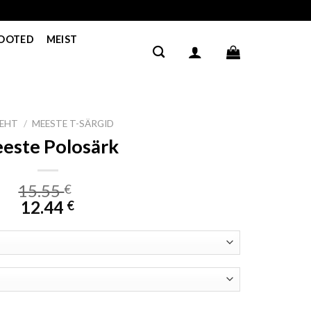
TOOTED
MEIST
LEHT
/
MEESTE T-SÄRGID
este Polosärk
15.55
€
12.44
€