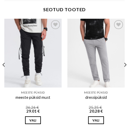
SEOTUD TOOTED
Add to wishlist
Add to wishlist
MEESTE PÜKSID
MEESTE PÜKSID
meeste püksid must
dressipüksid
36.26
€
25.35
€
29.01
€
20.28
€
VALI
VALI
This
This