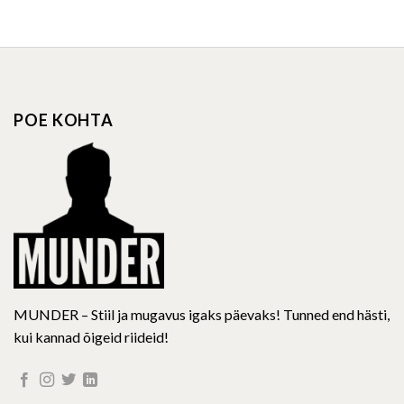
product
product
has
has
multiple
multiple
variants.
variants.
The
The
options
options
POE KOHTA
may
may
be
be
chosen
chosen
on
on
the
the
product
product
page
page
MUNDER – Stiil ja mugavus igaks päevaks! Tunned end hästi,
kui kannad õigeid riideid!