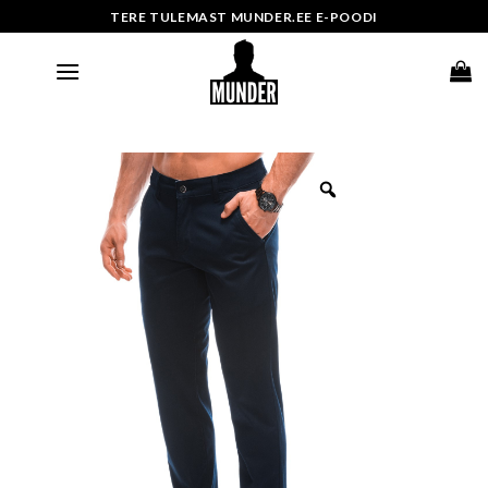
Skip
TERE TULEMAST MUNDER.EE E-POODI
to
content