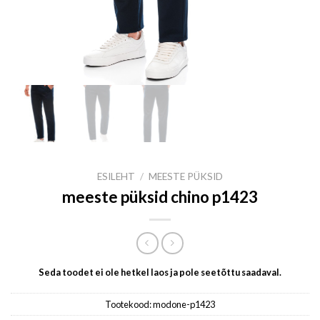
ESILEHT
/
MEESTE PÜKSID
meeste püksid chino p1423
Seda toodet ei ole hetkel laos ja pole seetõttu saadaval.
Tootekood:
modone-p1423