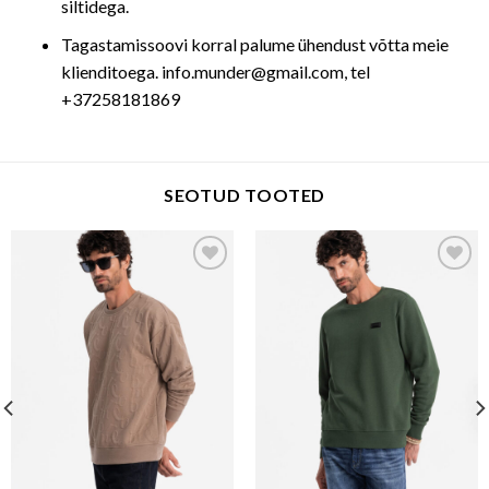
siltidega.
Tagastamissoovi korral palume ühendust võtta meie
klienditoega. info.munder@gmail.com, tel
+37258181869
SEOTUD TOOTED
Add to wishlist
Add to wishlist