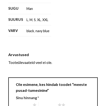
SUGU
Man
SUURUS
L
,
M
,
S
,
XL
,
XXL
VARV
black
,
navy blue
Arvustused
Tooteülevaateid veel ei ole.
Ole esimene, kes hindab toodet “meeste
pusad-tumesinine”
Sinu hinnang
*
1 of 5 stars
2 of 5 stars