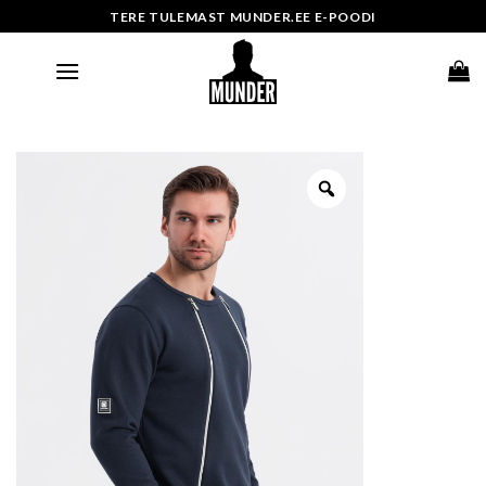
Skip
TERE TULEMAST MUNDER.EE E-POODI
to
content