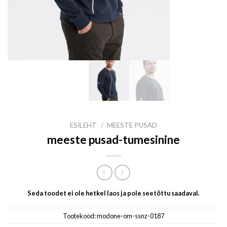
ESILEHT
/
MEESTE PUSAD
meeste pusad-tumesinine
Seda toodet ei ole hetkel laos ja pole seetõttu saadaval.
Tootekood:
modone-om-ssnz-0187