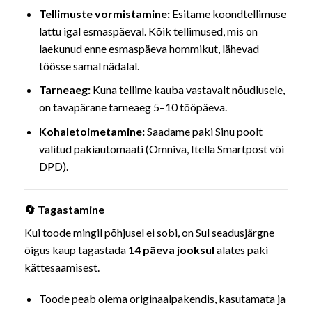
Tellimuste vormistamine:
Esitame koondtellimuse
lattu igal esmaspäeval. Kõik tellimused, mis on
laekunud enne esmaspäeva hommikut, lähevad
töösse samal nädalal.
Tarneaeg:
Kuna tellime kauba vastavalt nõudlusele,
on tavapärane tarneaeg 5–10 tööpäeva.
Kohaletoimetamine:
Saadame paki Sinu poolt
valitud pakiautomaati (Omniva, Itella Smartpost või
DPD).
🔄 Tagastamine
Kui toode mingil põhjusel ei sobi, on Sul seadusjärgne
õigus kaup tagastada
14 päeva jooksul
alates paki
kättesaamisest.
Toode peab olema originaalpakendis, kasutamata ja