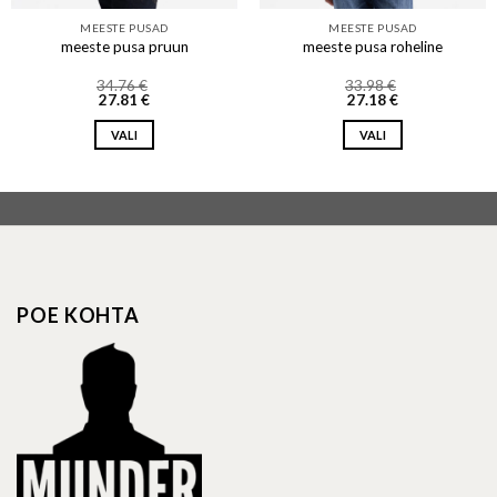
MEESTE PUSAD
MEESTE PUSAD
meeste pusa pruun
meeste pusa roheline
34.76
€
33.98
€
27.81
€
27.18
€
VALI
VALI
This
This
product
product
has
has
multiple
multiple
variants.
variants.
The
The
options
options
POE KOHTA
may
may
be
be
chosen
chosen
on
on
the
the
product
product
page
page