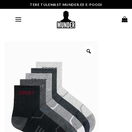
Skip
TERE TULEMAST MUNDER.EE E-POODI
to
content