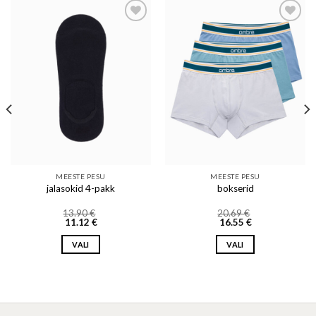
Add to wishlist
Add to wishlist
MEESTE PESU
MEESTE PESU
jalasokid 4-pakk
bokserid
13.90
€
20.69
€
11.12
€
16.55
€
VALI
VALI
This
This
product
product
has
has
multiple
multiple