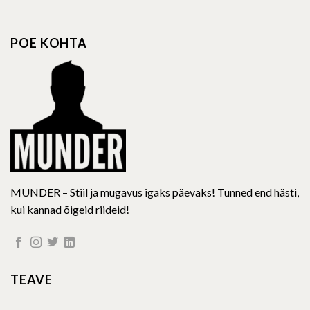
variants.
variants.
The
The
options
options
POE KOHTA
may
may
be
be
chosen
chosen
on
on
the
the
product
product
page
page
MUNDER – Stiil ja mugavus igaks päevaks! Tunned end hästi,
kui kannad õigeid riideid!
TEAVE