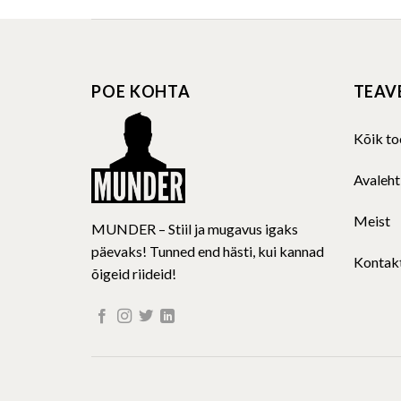
has
multiple
variants.
The
POE KOHTA
TEAV
options
may
be
Kõik to
chosen
on
Avaleht
the
product
Meist
MUNDER – Stiil ja mugavus igaks
page
päevaks! Tunned end hästi, kui kannad
Kontak
õigeid riideid!