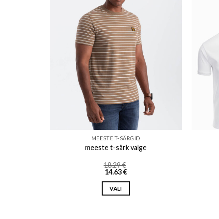
o wishlist
Add to wishlist
MEESTE T-SÄRGID
meeste t-särk valge
Price
18.29
€
Price
range:
14.63
€
range:
14.03 €
11.22 €
through
VALI
through
21.45 €
17.16 €
This
product