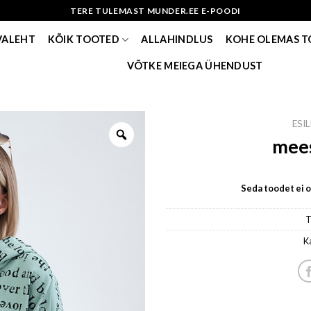
TERE TULEMAST MUNDER.EE E-POODI
VALEHT
KÕIK TOOTED
ALLAHINDLUS
KOHE OLEMAS 
VÕTKE MEIEGA ÜHENDUST
ESI
mees
Seda toodet ei ol
T
K