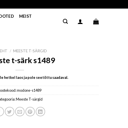
TOOTED
MEIST
LEHT
/
MEESTE T-SÄRGID
te t-särk s1489
e hetkel laos ja pole seetõttu saadaval.
ootekood:
modone-s1489
ategooria:
Meeste T-särgid