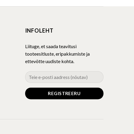
has
multiple
variants.
The
INFOLEHT
options
may
be
Liituge, et saada teavitusi
chosen
tooteesitluste, eripakkumiste ja
on
ettevõtte uudiste kohta.
the
product
page