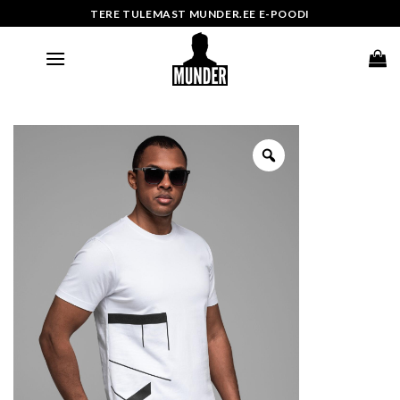
Skip
TERE TULEMAST MUNDER.EE E-POODI
to
content