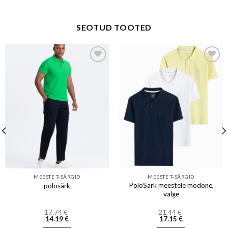
SEOTUD TOOTED
Add to wishlist
Add to wishlist
MEESTE T-SÄRGID
MEESTE T-SÄRGID
PoloSärk meestele modone,
polosärk
valge
17.74
€
21.44
€
14.19
€
17.15
€