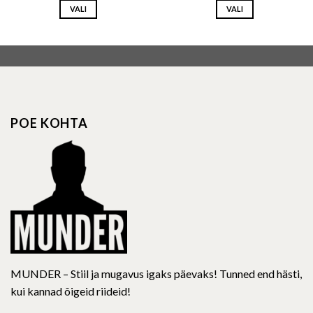
VALI
VALI
This
This
product
product
has
has
multiple
multiple
variants.
variants.
The
The
options
options
POE KOHTA
may
may
be
be
chosen
chosen
on
on
the
the
product
product
page
page
MUNDER – Stiil ja mugavus igaks päevaks! Tunned end hästi,
kui kannad õigeid riideid!