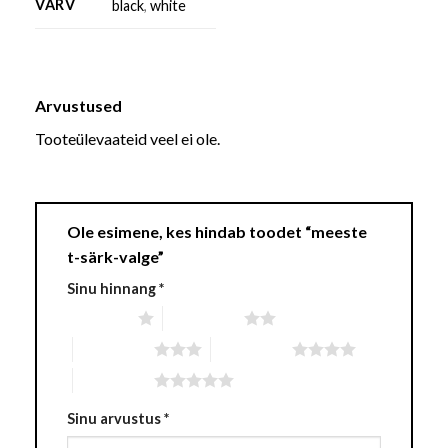
VARV
black
,
white
Arvustused
Tooteülevaateid veel ei ole.
Ole esimene, kes hindab toodet “meeste
t-särk-valge”
Sinu hinnang
*
1 of 5 stars
2 of 5 stars
3 of 5 stars
4 of 5 stars
5 of 5 stars
Sinu arvustus
*