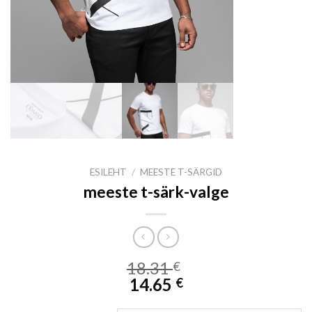
ESILEHT
/
MEESTE T-SÄRGID
meeste t-särk-valge
18.31
€
14.65
€