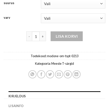
suurus
varv
meeste t-särk-valge kogus
LISA KORVI
Tootekood:
modone-om-tspt-0213
Kategooria:
Meeste T-särgid
KIRJELDUS
LISAINFO