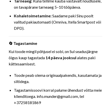
Tarneaeg:
Kuna tellime kauba vastavalt nõudlusele,
on tavapärane tarneaeg 5–10 tööpäeva.
Kohaletoimetamine:
Saadame paki Sinu poolt
valitud pakiautomaati (Omniva, Itella Smartpost või
DPD).
🔄 Tagastamine
Kui toode mingil põhjusel ei sobi, on Sul seadusjärgne
õigus kaup tagastada
14 päeva jooksul
alates paki
kättesaamisest.
Toode peab olema originaalpakendis, kasutamata ja
siltidega.
Tagastamissoovi korral palume ühendust võtta meie
klienditoega. info.munder@gmail.com, tel
+37258181869