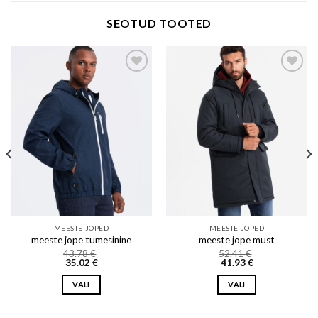
SEOTUD TOOTED
Add to wishlist
Add to wishlist
MEESTE JOPED
MEESTE JOPED
meeste jope tumesinine
meeste jope must
43.78
€
52.41
€
35.02
€
41.93
€
VALI
VALI
This
This
product
product