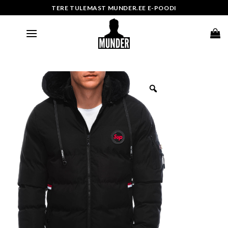
Skip
TERE TULEMAST MUNDER.EE E-POODI
to
content