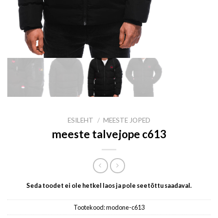
ESILEHT
/
MEESTE JOPED
meeste talvejope c613
Seda toodet ei ole hetkel laos ja pole seetõttu saadaval.
Tootekood:
modone-c613