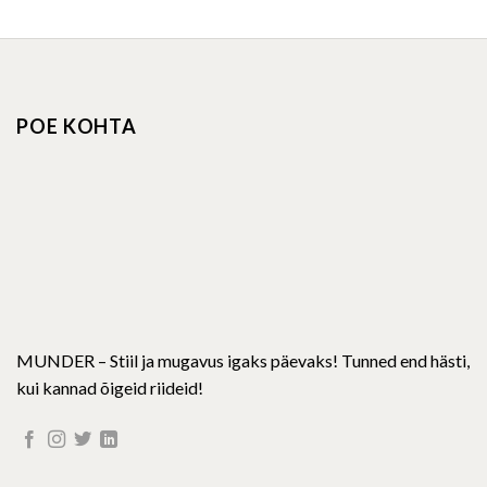
has
has
multiple
multiple
variants.
variants.
The
The
options
options
POE KOHTA
may
may
be
be
chosen
chosen
on
on
the
the
product
product
page
page
MUNDER – Stiil ja mugavus igaks päevaks! Tunned end hästi,
kui kannad õigeid riideid!