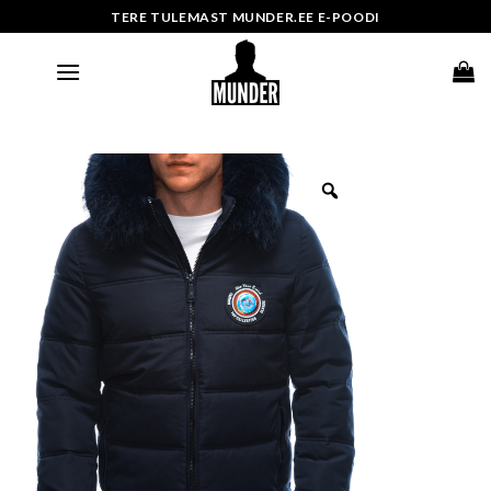
Skip
TERE TULEMAST MUNDER.EE E-POODI
to
content