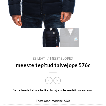
ESILEHT
/
MEESTE JOPED
meeste tepitud talvejope 576c
Seda toodet ei ole hetkel laos ja pole seetõttu saadaval.
Tootekood:
modone-576c