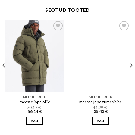
SEOTUD TOOTED
Add to wishlist
Add to wishlist
MEESTE JOPED
MEESTE JOPED
meeste jope oliiv
meeste jope tumesinine
70.17
€
44.29
€
56.14
€
35.43
€
VALI
VALI
This
This
product
product