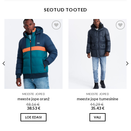
SEOTUD TOOTED
Add to wishlist
Add to wishlist
MEESTE JOPED
MEESTE JOPED
meeste jope oranž
meeste jope tumesinine
48.16
€
44.29
€
38.53
€
35.43
€
LOE EDASI
VALI
This
product