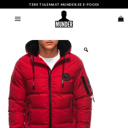
Skip
TERE TULEMAST MUNDER.EE E-POODI
to
content