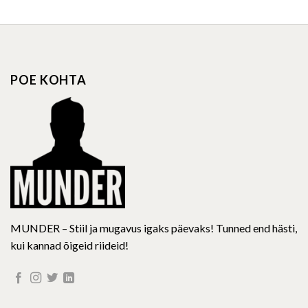
has
multiple
variants.
The
options
POE KOHTA
may
be
chosen
on
the
product
page
MUNDER – Stiil ja mugavus igaks päevaks! Tunned end hästi,
kui kannad õigeid riideid!