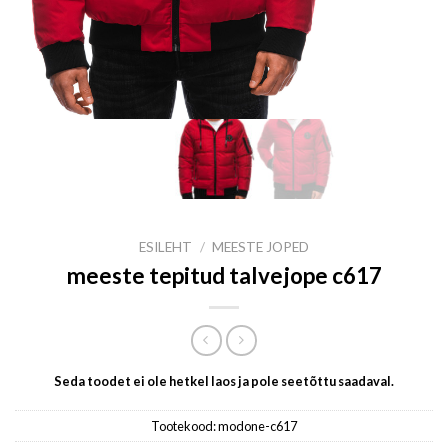
ESILEHT
/
MEESTE JOPED
meeste tepitud talvejope c617
Seda toodet ei ole hetkel laos ja pole seetõttu saadaval.
Tootekood:
modone-c617