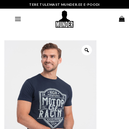
Skip
TERE TULEMAST MUNDER.EE E-POODI
to
content