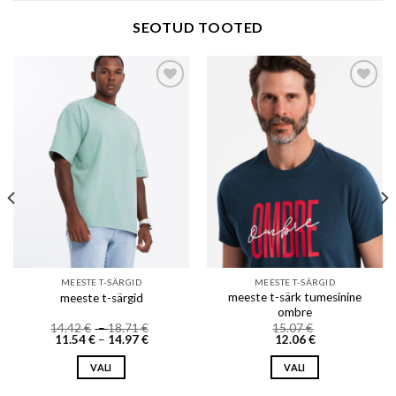
SEOTUD TOOTED
Add to wishlist
Add to wishlist
MEESTE T-SÄRGID
MEESTE T-SÄRGID
meeste t-särk tumesinine
meeste t-särgid
ombre
Price
14.42
€
–
18.71
€
15.07
€
Price
range:
11.54
€
–
14.97
€
12.06
€
range:
14.42 €
11.54 €
through
VALI
VALI
through
18.71 €
14.97 €
This
This