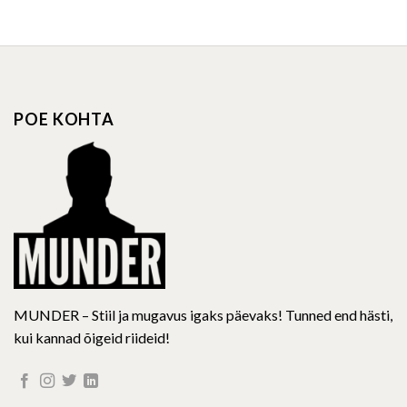
product
product
has
has
multiple
multiple
variants.
variants.
The
The
options
options
POE KOHTA
may
may
be
be
chosen
chosen
on
on
the
the
product
product
page
page
MUNDER – Stiil ja mugavus igaks päevaks! Tunned end hästi,
kui kannad õigeid riideid!