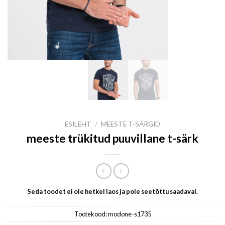
ESILEHT
/
MEESTE T-SÄRGID
meeste trükitud puuvillane t-särk
Seda toodet ei ole hetkel laos ja pole seetõttu saadaval.
Tootekood:
modone-s1735