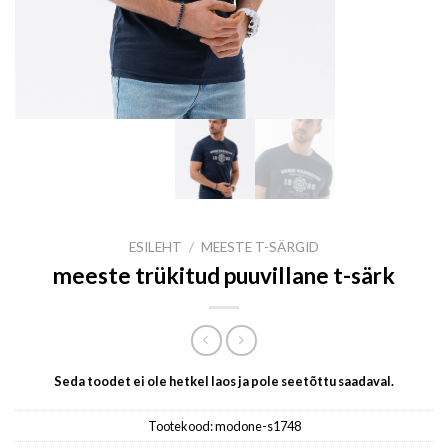
ESILEHT
/
MEESTE T-SÄRGID
meeste trükitud puuvillane t-särk
Seda toodet ei ole hetkel laos ja pole seetõttu saadaval.
Tootekood:
modone-s1748