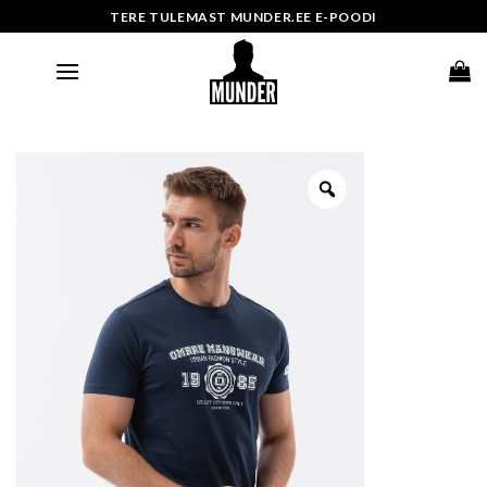
Skip
TERE TULEMAST MUNDER.EE E-POODI
to
content