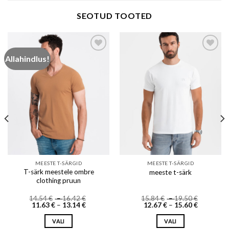
SEOTUD TOOTED
Allahindlus!
Add to wishlist
Add to wishlist
MEESTE T-SÄRGID
MEESTE T-SÄRGID
T-särk meestele ombre
meeste t-särk
clothing pruun
Price
Price
14.54
€
–
16.42
€
15.84
€
–
19.50
€
Price
range:
Price
range:
11.63
€
–
13.14
€
12.67
€
–
15.60
€
range:
14.54 €
range:
15.84 €
11.63 €
through
12.67 €
through
VALI
VALI
through
16.42 €
through
19.50 €