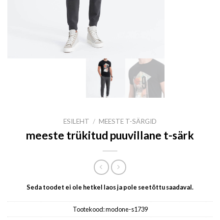
ESILEHT
/
MEESTE T-SÄRGID
meeste trükitud puuvillane t-särk
Seda toodet ei ole hetkel laos ja pole seetõttu saadaval.
Tootekood:
modone-s1739