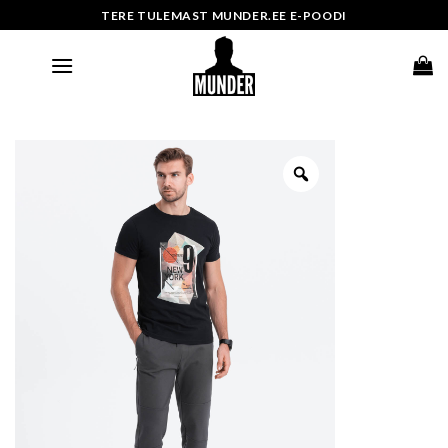
Skip
TERE TULEMAST MUNDER.EE E-POODI
to
content