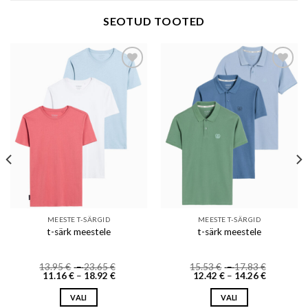
SEOTUD TOOTED
Add to wishlist
Add to wishlist
MEESTE T-SÄRGID
MEESTE T-SÄRGID
t-särk meestele
t-särk meestele
Price
Price
13.95
€
–
23.65
€
15.53
€
–
17.83
€
Price
range:
Price
range:
11.16
€
–
18.92
€
12.42
€
–
14.26
€
range:
13.95 €
range:
15.53 €
11.16 €
through
12.42 €
through
VALI
VALI
through
23.65 €
through
17.83 €