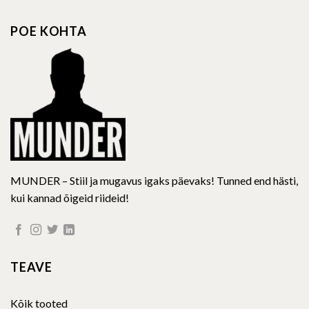
The
options
POE KOHTA
may
be
chosen
on
the
product
page
MUNDER – Stiil ja mugavus igaks päevaks! Tunned end hästi,
kui kannad õigeid riideid!
TEAVE
Kõik tooted