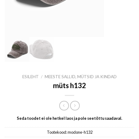
ESILEHT
/
MEESTE SALLID, MÜTSID JA KINDAD
müts h132
Seda toodet ei ole hetkel laos ja pole seetõttu saadaval.
Tootekood:
modone-h132