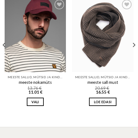
Add to wishlist
Add to wishlist
MEESTE SALLID, MÜTSID JA KINDAD
MEESTE SALLID, MÜTSID JA KINDAD
meeste nokamüts
meeste sall must
13.76
€
20.69
€
11.01
€
16.55
€
VALI
LOE EDASI
This
product
has
multiple
variants.