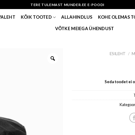
TERE TULEMAST MUNDER.EE E-POODI
VALEHT
KÕIK TOOTED
ALLAHINDLUS
KOHE OLEMAS 
VÕTKE MEIEGA ÜHENDUST
ESILEHT
/
M
Seda toodet ei ol
Kategoor