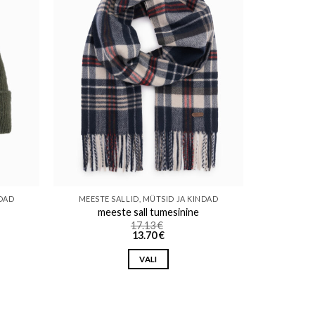
ishlist
Add to wishlist
NDAD
MEESTE SALLID, MÜTSID JA KINDAD
meeste sall tumesinine
17.13
€
13.70
€
VALI
This
product
has