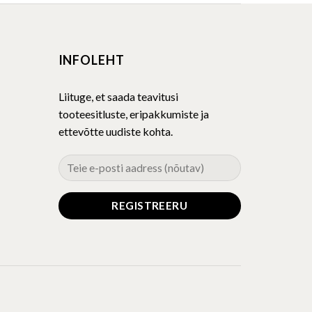
multiple
variants.
The
INFOLEHT
options
may
be
Liituge, et saada teavitusi
chosen
tooteesitluste, eripakkumiste ja
on
ettevõtte uudiste kohta.
the
product
page