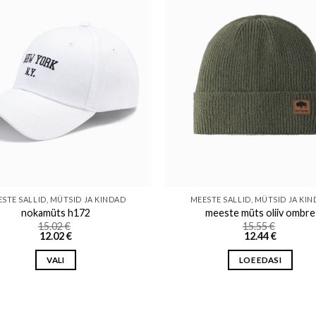
Add to wishlist
Add to w
STE SALLID, MÜTSID JA KINDAD
MEESTE SALLID, MÜTSID JA KI
nokamüts h172
meeste müts oliiv ombre
15.02
€
15.55
€
12.02
€
12.44
€
VALI
LOE EDASI
This
product
has