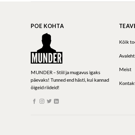
multiple
variants.
The
POE KOHTA
TEAV
options
may
be
Kõik to
chosen
on
Avaleht
the
product
Meist
MUNDER – Stiil ja mugavus igaks
page
päevaks! Tunned end hästi, kui kannad
Kontak
õigeid riideid!