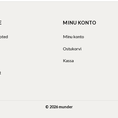
multiple
variants.
The
E
MINU KONTO
options
may
be
oted
Minu konto
chosen
on
Ostukorvi
the
product
Kassa
page
t
© 2026 munder