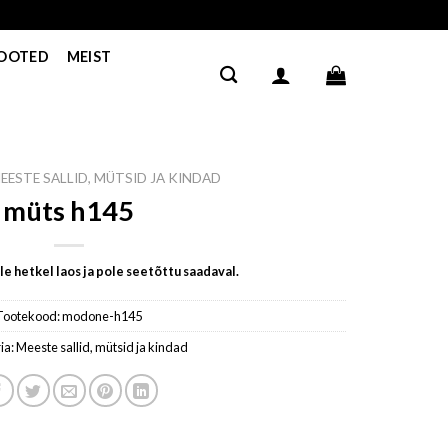
TOOTED
MEIST
EESTE SALLID, MÜTSID JA KINDAD
müts h145
e hetkel laos ja pole seetõttu saadaval.
Tootekood:
modone-h145
ia:
Meeste sallid, mütsid ja kindad