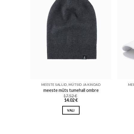
o wishlist
Add to wishlist
A KINDAD
MEESTE SALLID, MÜTSID JA KINDAD
MEE
s
meeste müts tumehall ombre
17.52
€
14.02
€
VALI
This
product
has