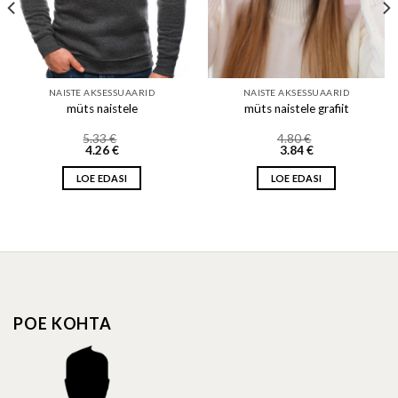
NAISTE AKSESSUAARID
NAISTE AKSESSUAARID
müts naistele
müts naistele grafiit
5.33
€
4.80
€
4.26
€
3.84
€
LOE EDASI
LOE EDASI
POE KOHTA