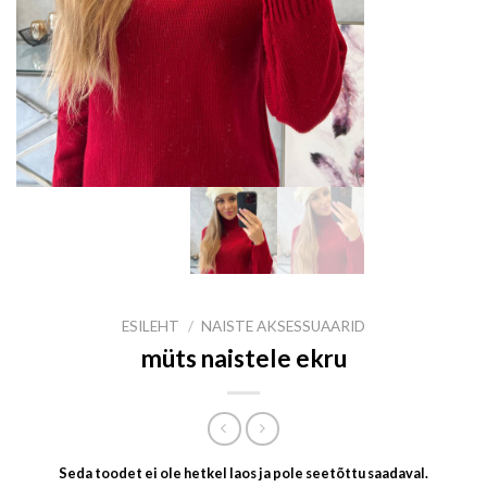
ESILEHT
/
NAISTE AKSESSUAARID
müts naistele ekru
Seda toodet ei ole hetkel laos ja pole seetõttu saadaval.