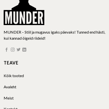
MUNDER – Stiil ja mugavus igaks päevaks! Tunned end hästi,
kui kannad õigeid riideid!
TEAVE
Kõik tooted
Avaleht
Meist
Kontakt