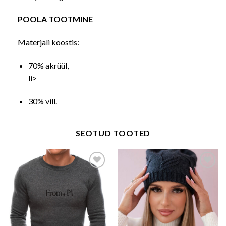
POOLA TOOTMINE
Materjali koostis:
70% akrüül,
li>
30% vill.
SEOTUD TOOTED
Add to wishlist
Add to wishlist