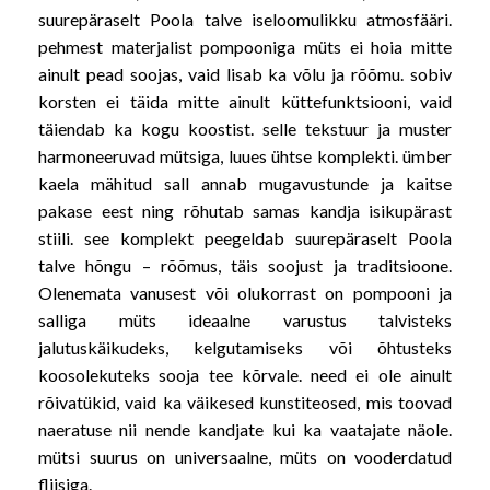
suurepäraselt Poola talve iseloomulikku atmosfääri.
pehmest materjalist pompooniga müts ei hoia mitte
ainult pead soojas, vaid lisab ka võlu ja rõõmu. sobiv
korsten ei täida mitte ainult küttefunktsiooni, vaid
täiendab ka kogu koostist. selle tekstuur ja muster
harmoneeruvad mütsiga, luues ühtse komplekti. ümber
kaela mähitud sall annab mugavustunde ja kaitse
pakase eest ning rõhutab samas kandja isikupärast
stiili. see komplekt peegeldab suurepäraselt Poola
talve hõngu – rõõmus, täis soojust ja traditsioone.
Olenemata vanusest või olukorrast on pompooni ja
salliga müts ideaalne varustus talvisteks
jalutuskäikudeks, kelgutamiseks või õhtusteks
koosolekuteks sooja tee kõrvale. need ei ole ainult
rõivatükid, vaid ka väikesed kunstiteosed, mis toovad
naeratuse nii nende kandjate kui ka vaatajate näole.
mütsi suurus on universaalne, müts on vooderdatud
fliisiga.