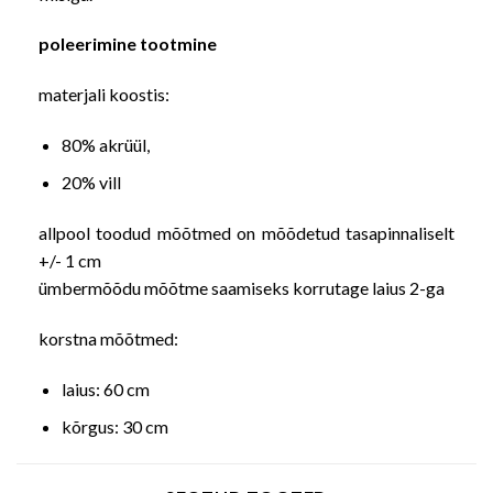
poleerimine tootmine
materjali koostis:
80% akrüül,
20% vill
allpool toodud mõõtmed on mõõdetud tasapinnaliselt
+/- 1 cm
ümbermõõdu mõõtme saamiseks korrutage laius 2-ga
korstna mõõtmed:
laius: 60 cm
kõrgus: 30 cm