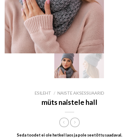
ESILEHT
/
NAISTE AKSESSUAARID
müts naistele hall
Seda toodet ei ole hetkel laos ja pole seetõttu saadaval.