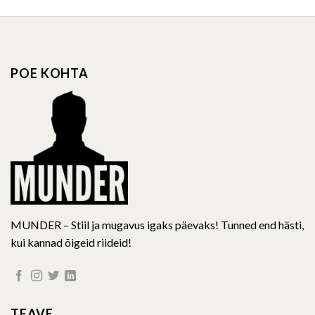
POE KOHTA
MUNDER – Stiil ja mugavus igaks päevaks! Tunned end hästi,
kui kannad õigeid riideid!
TEAVE