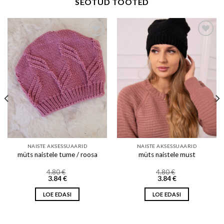
SEOTUD TOOTED
Add to wishlist
Add to wishlist
NAISTE AKSESSUAARID
NAISTE AKSESSUAARID
müts naistele tume / roosa
müts naistele must
4.80
€
4.80
€
3.84
€
3.84
€
LOE EDASI
LOE EDASI