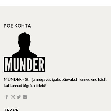
POE KOHTA
MUNDER – Stiil ja mugavus igaks päevaks! Tunned end hästi,
kui kannad õigeid riideid!
TEAVE