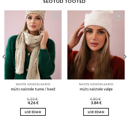
SEOTUD TOOTED
Add to wishlist
Add to wishlist
NAISTE AKSESSUAARID
NAISTE AKSESSUAARID
müts naistele tume / beež
müts naistele valge
5.33
€
4.80
€
4.26
€
3.84
€
LOE EDASI
LOE EDASI