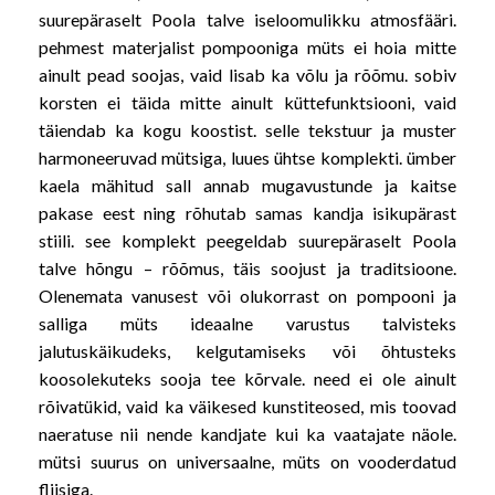
suurepäraselt Poola talve iseloomulikku atmosfääri.
pehmest materjalist pompooniga müts ei hoia mitte
ainult pead soojas, vaid lisab ka võlu ja rõõmu. sobiv
korsten ei täida mitte ainult küttefunktsiooni, vaid
täiendab ka kogu koostist. selle tekstuur ja muster
harmoneeruvad mütsiga, luues ühtse komplekti. ümber
kaela mähitud sall annab mugavustunde ja kaitse
pakase eest ning rõhutab samas kandja isikupärast
stiili. see komplekt peegeldab suurepäraselt Poola
talve hõngu – rõõmus, täis soojust ja traditsioone.
Olenemata vanusest või olukorrast on pompooni ja
salliga müts ideaalne varustus talvisteks
jalutuskäikudeks, kelgutamiseks või õhtusteks
koosolekuteks sooja tee kõrvale. need ei ole ainult
rõivatükid, vaid ka väikesed kunstiteosed, mis toovad
naeratuse nii nende kandjate kui ka vaatajate näole.
mütsi suurus on universaalne, müts on vooderdatud
fliisiga.