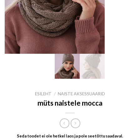
ESILEHT
/
NAISTE AKSESSUAARID
müts naistele mocca
Seda toodet ei ole hetkel laos ja pole seetõttu saadaval.