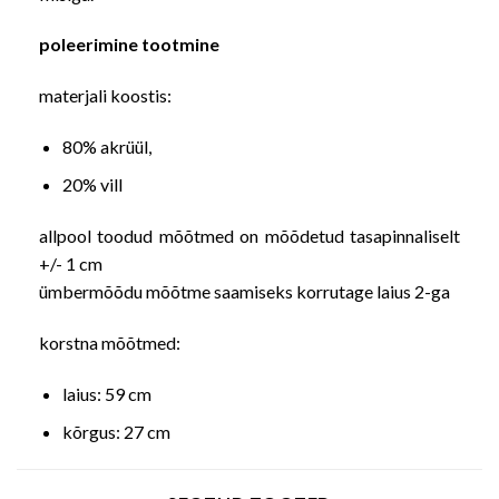
poleerimine tootmine
materjali koostis:
80% akrüül,
20% vill
allpool toodud mõõtmed on mõõdetud tasapinnaliselt
+/- 1 cm
ümbermõõdu mõõtme saamiseks korrutage laius 2-ga
korstna mõõtmed:
laius: 59 cm
kõrgus: 27 cm