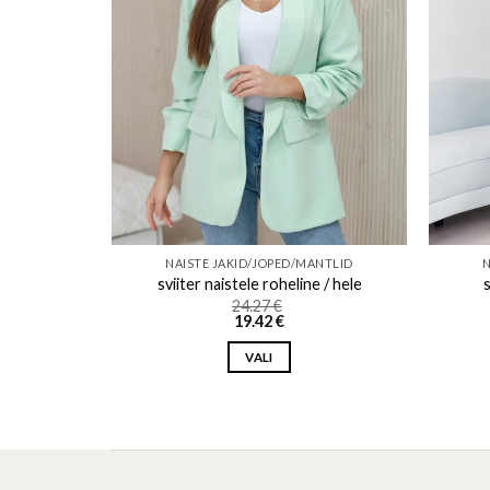
NTLID
NAISTE JAKID/JOPED/MANTLID
N
nž
sviiter naistele roheline / hele
s
24.27
€
19.42
€
VALI
This
product
has
multiple
variants.