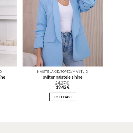
ID
NAISTE JAKID/JOPED/MANTLID
ine
sviiter naistele sinine
24.27
€
19.42
€
LOE EDASI