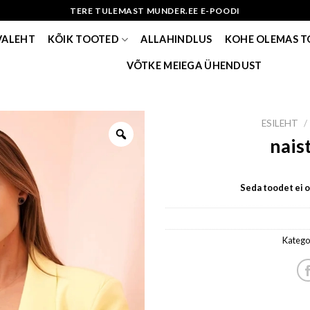
TERE TULEMAST MUNDER.EE E-POODI
VALEHT
KÕIK TOOTED
ALLAHINDLUS
KOHE OLEMAS 
VÕTKE MEIEGA ÜHENDUST
ESILEHT
/
nais
Seda toodet ei ol
Katego