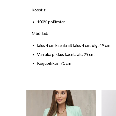
Koostis:
100% polüester
Mõõdud:
laius 4 cm kaenla alt laius 4 cm. õlg: 49 cm
Varruka pikkus kaenla alt: 29 cm
Kogupikkus: 71 cm
o wishlist
Add to wishlist