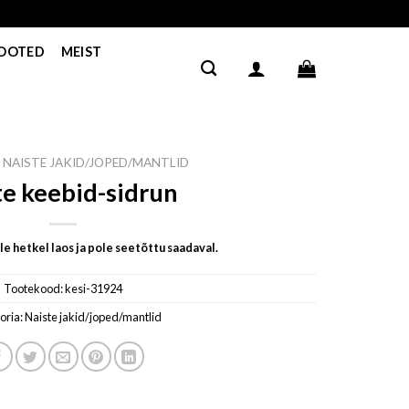
TOOTED
MEIST
NAISTE JAKID/JOPED/MANTLID
te keebid-sidrun
e hetkel laos ja pole seetõttu saadaval.
Tootekood:
kesi-31924
oria:
Naiste jakid/joped/mantlid