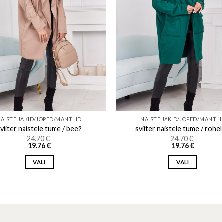
AISTE JAKID/JOPED/MANTLID
NAISTE JAKID/JOPED/MANTL
viiter naistele tume / beež
sviiter naistele tume / rohel
24.70
€
24.70
€
19.76
€
19.76
€
VALI
VALI
This
This
product
product
has
has
multiple
multiple
variants.
variants.