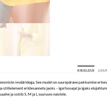
KIRJELDUS
LISA
 eesmiste revääridega. See mudel on suurepärane pakkumine erinevat 
a stiilielement eriülesannete jaoks – igal hooajal ja igaks elujuhtu
aalne ja sobib S, M ja L suuruses naistele.