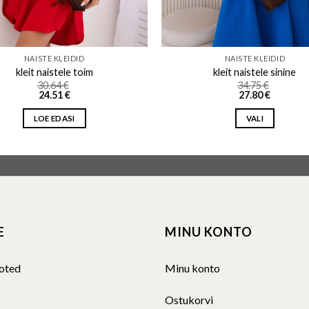
NAISTE KLEIDID
NAISTE KLEIDID
kleit naistele toim
kleit naistele sinine
30.64
€
34.75
€
24.51
€
27.80
€
LOE EDASI
VALI
This
product
has
multiple
variants.
The
E
MINU KONTO
options
may
be
oted
Minu konto
chosen
on
Ostukorvi