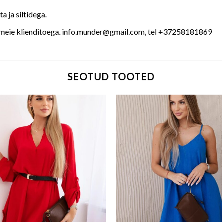
 ja siltidega.
 meie klienditoega. info.munder@gmail.com, tel +37258181869
SEOTUD TOOTED
Add to wishlist
Add to w