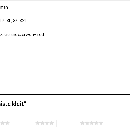
man
M
,
S
,
XL
,
XS
,
XXL
ck
,
ciemnoczerwony
,
red
iste kleit”
4 of 5 stars
5 of 5 stars