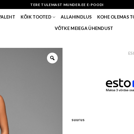
TERE TULEMAST MUNDER.EE E-POODI
VALEHT
KÕIK TOOTED
ALLAHINDLUS
KOHE OLEMAS 
VÕTKE MEIEGA ÜHENDUST
ES
suurus