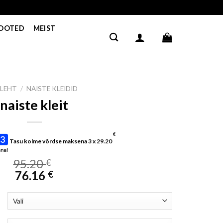
TOOTED
MEIST
ILEHT
/
NAISTE KLEIDID
naiste kleit
€
Tasu kolme võrdse maksena 3 x
29.20
95.20
€
76.16
€