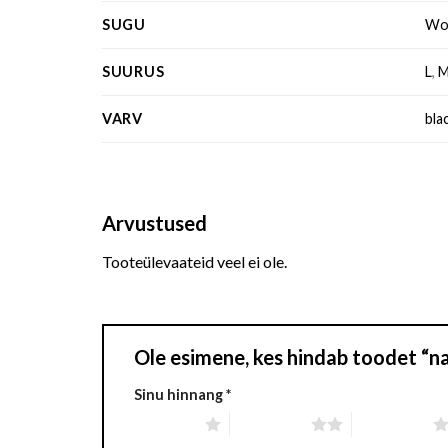
SUGU
Wo
SUURUS
L
,
VARV
bla
Arvustused
Tooteülevaateid veel ei ole.
Ole esimene, kes hindab toodet “na
Sinu hinnang
*
1 of 5 stars
2 of 5 stars
3 of 5 stars