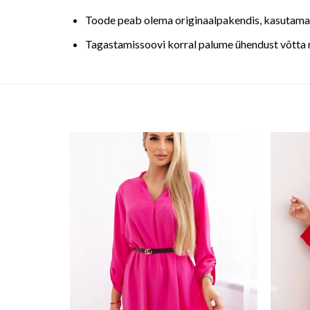
Toode peab olema originaalpakendis, kasutamata
Tagastamissoovi korral palume ühendust võtta
o wishlist
Add to wishlist