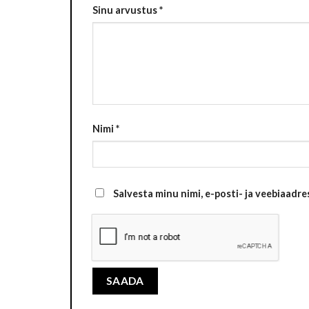
Sinu arvustus
*
Nimi
*
Salvesta minu nimi, e-posti- ja veebiaadr