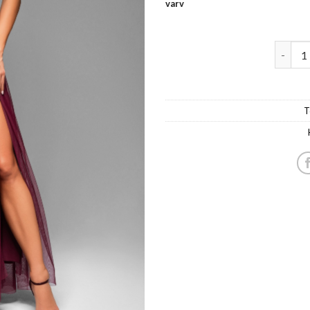
varv
naiste 
T