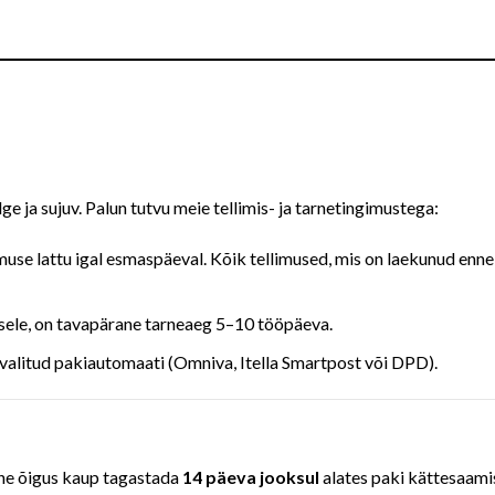
e ja sujuv. Palun tutvu meie tellimis- ja tarnetingimustega:
use lattu igal esmaspäeval. Kõik tellimused, mis on laekunud en
sele, on tavapärane tarneaeg 5–10 tööpäeva.
valitud pakiautomaati (Omniva, Itella Smartpost või DPD).
rgne õigus kaup tagastada
14 päeva jooksul
alates paki kättesaami