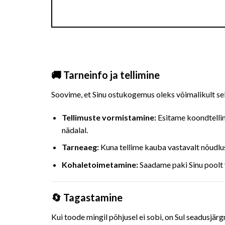
🚚 Tarneinfo ja tellimine
Soovime, et Sinu ostukogemus oleks võimalikult selg
Tellimuste vormistamine:
Esitame koondtellim
nädalal.
Tarneaeg:
Kuna tellime kauba vastavalt nõudlu
Kohaletoimetamine:
Saadame paki Sinu poolt 
🔄 Tagastamine
Kui toode mingil põhjusel ei sobi, on Sul seadusjä