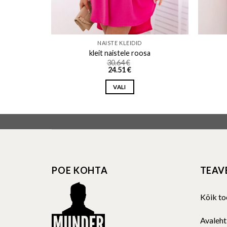
NAISTE KLEIDID
ž
kleit naistele roosa
30.64
€
24.51
€
VALI
This
product
has
multiple
variants.
The
POE KOHTA
TEAV
options
may
be
Kõik to
chosen
on
Avaleht