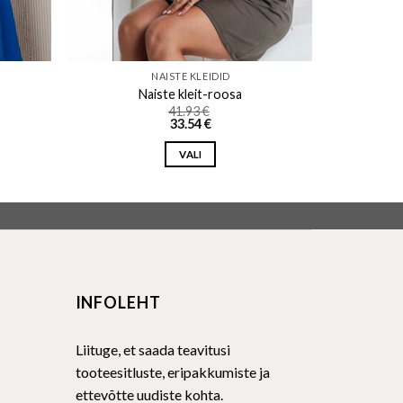
NAISTE KLEIDID
Naiste kleit-roosa
41.93
€
33.54
€
VALI
This
product
has
multiple
variants.
The
INFOLEHT
options
may
be
Liituge, et saada teavitusi
chosen
tooteesitluste, eripakkumiste ja
on
ettevõtte uudiste kohta.