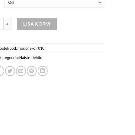
kleit kogus
LISA KORVI
ootekood:
modone-dlr010
Kategooria:
Naiste kleidid