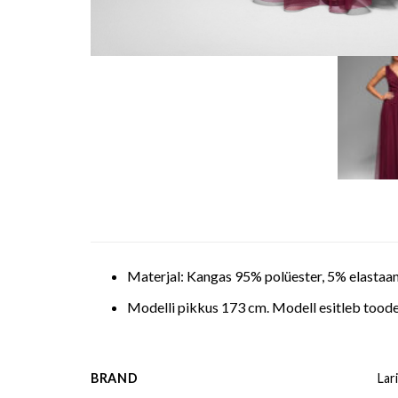
Materjal: Kangas 95% polüester, 5% elastaa
Modelli pikkus 173 cm. Modell esitleb toode
BRAND
Lar