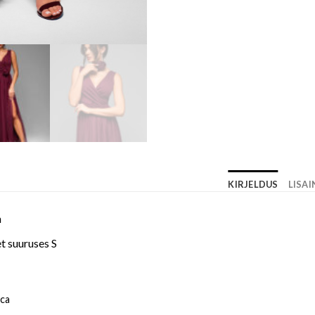
KIRJELDUS
LISA
n
t suuruses S
ica