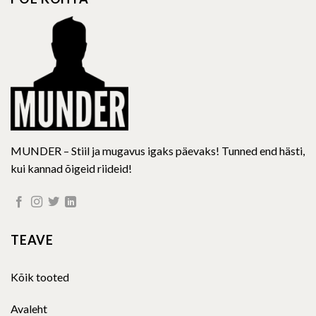
may
be
chosen
on
the
product
page
MUNDER – Stiil ja mugavus igaks päevaks! Tunned end hästi,
kui kannad õigeid riideid!
TEAVE
Kõik tooted
Avaleht