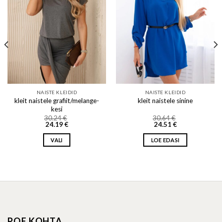
Add to wishlist
Add to wishlist
NAISTE KLEIDID
NAISTE KLEIDID
kleit naistele grafiit/melange-
kleit naistele sinine
kesi
30.24
€
30.64
€
24.19
€
24.51
€
VALI
LOE EDASI
This
product
has
multiple
variants.
The
options
POE KOHTA