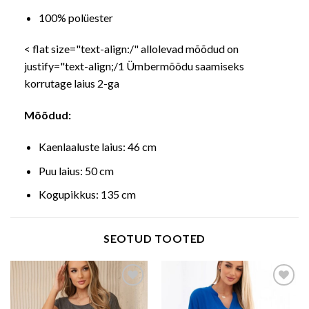
100% polüester
< flat size="text-align:/" allolevad mõõdud on
justify="text-align;/1 Ümbermõõdu saamiseks
korrutage laius 2-ga
Mõõdud:
Kaenlaaluste laius: 46 cm
Puu laius: 50 cm
Kogupikkus: 135 cm
SEOTUD TOOTED