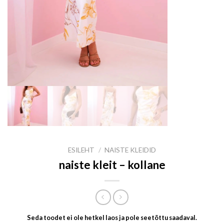
ESILEHT
/
NAISTE KLEIDID
naiste kleit – kollane
Seda toodet ei ole hetkel laos ja pole seetõttu saadaval.