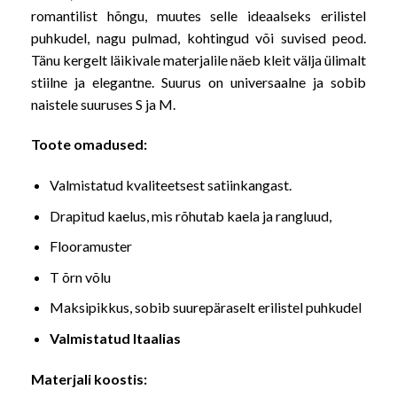
romantilist hõngu, muutes selle ideaalseks erilistel
puhkudel, nagu pulmad, kohtingud või suvised peod.
Tänu kergelt läikivale materjalile näeb kleit välja ülimalt
stiilne ja elegantne. Suurus on universaalne ja sobib
naistele suuruses S ja M.
Toote omadused:
Valmistatud kvaliteetsest satiinkangast.
Drapitud kaelus, mis rõhutab kaela ja rangluud,
Flooramuster
T õrn võlu
Maksipikkus, sobib suurepäraselt erilistel puhkudel
Valmistatud Itaalias
Materjali koostis: