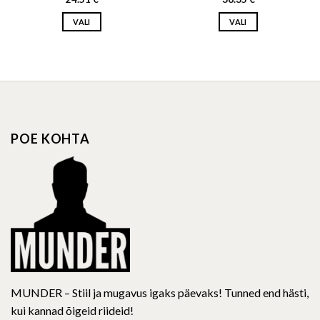
variants.
variants.
The
The
options
options
POE KOHTA
may
may
be
be
chosen
chosen
on
on
the
the
product
product
page
page
MUNDER – Stiil ja mugavus igaks päevaks! Tunned end hästi,
kui kannad õigeid riideid!
TEAVE