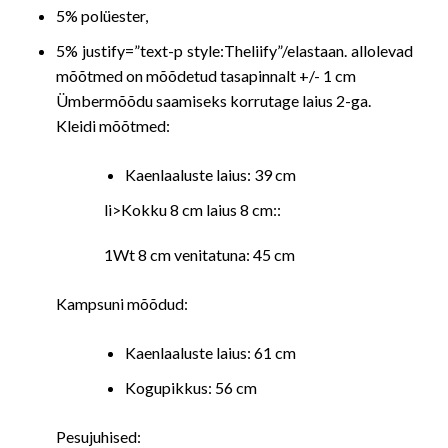
5% polüester,
5% justify=”text-p style:Theliify”/elastaan. allolevad
mõõtmed on mõõdetud tasapinnalt +/- 1 cm
Ümbermõõdu saamiseks korrutage laius 2-ga.
Kleidi mõõtmed:
Kaenlaaluste laius: 39 cm
li>Kokku 8 cm laius 8 cm::
1Wt 8 cm venitatuna: 45 cm
Kampsuni mõõdud:
Kaenlaaluste laius: 61 cm
Kogupikkus: 56 cm
Pesujuhised: