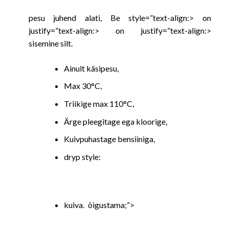
pesu juhend alati, Be style=”text-align:> on
justify=”text-align:> on justify=”text-align:>
sisemine silt.
Ainult käsipesu,
Max 30°C,
Triikige max 110°C,
Ärge pleegitage ega kloorige,
Kuivpuhastage bensiiniga,
dryp style:
kuiva. õigustama;”>
SEOTUD TOOTED