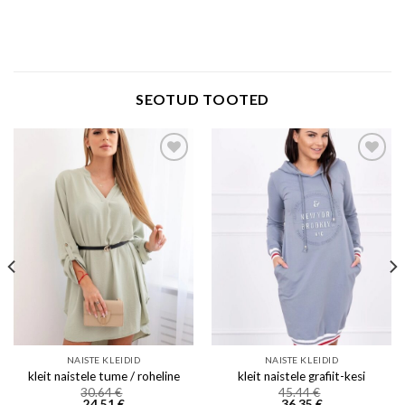
Add to wishlist
Add to wishlist
NAISTE KLEIDID
NAISTE KLEIDID
kleit naistele tume / roheline
kleit naistele grafiit-kesi
30.64
€
45.44
€
24.51
€
36.35
€
VALI
VALI
This
This
product
product
has
has
multiple
multiple