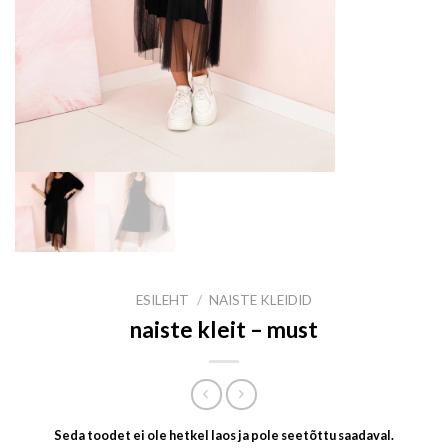
ESILEHT
/
NAISTE KLEIDID
naiste kleit – must
Seda toodet ei ole hetkel laos ja pole seetõttu saadaval.