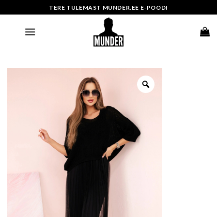
Skip
TERE TULEMAST MUNDER.EE E-POODI
to
content