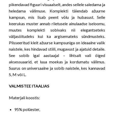
pikendavad figuuri visuaalselt, andes sellele saledama ja
heledama välimuse. Komplekti täiendab ažuurne
kampsun, mis lisab peent võlu ja hubasust. Selle
keerukas muster annab riietusele ainulaadse iseloomu,
muutes komplekti sobivaks nii elegantseteks
väljasõitudeks kui ka argisemateks sündmusteks.
Plisseeritud kleit ažuurse kampsuniga on ideaalne valik
naistele, kes hindavad stiili, mugavust ja ajatuid detaile.
See sobib igal aastaajal – lihtsalt vali õiged
aksessuaarid, et luua moekas ja kordumatu välimus.
Suurus on universaalne ja sobib naistele, kes kannavad
S, M või L.
VALMISTEE ITAALIAS
Materjali koostis:
95% polüester,