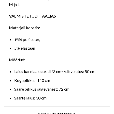
M ja L.
VALMISTETUD ITAALIAS
Materjali koostis:
95% polüester,
5% elastaan
Mõõdud:
Laius kaenlaaluste all /3 cm</tli: venitus: 50 cm
Kogupikkus: 140 cm
Sääre pikkus jalgevahest: 72 cm
Säärte laius: 30 cm