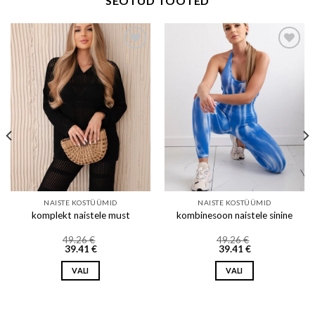
SEOTUD TOOTED
Add to wishlist
Add to wishlist
NAISTE KOSTÜÜMID
NAISTE KOSTÜÜMID
komplekt naistele must
kombinesoon naistele sinine
49.26
€
49.26
€
39.41
€
39.41
€
VALI
VALI
This
This
product
product