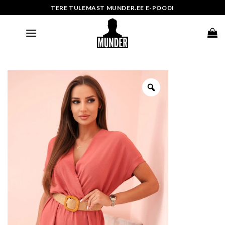
Skip
TERE TULEMAST MUNDER.EE E-POODI
to
content