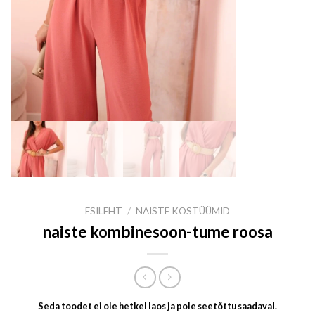
ESILEHT
/
NAISTE KOSTÜÜMID
naiste kombinesoon-tume roosa
Seda toodet ei ole hetkel laos ja pole seetõttu saadaval.