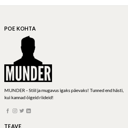
has
has
multiple
multiple
variants.
variants.
The
The
options
options
POE KOHTA
may
may
be
be
chosen
chosen
on
on
the
the
product
product
page
page
MUNDER – Stiil ja mugavus igaks päevaks! Tunned end hästi,
kui kannad õigeid riideid!
TEAVE