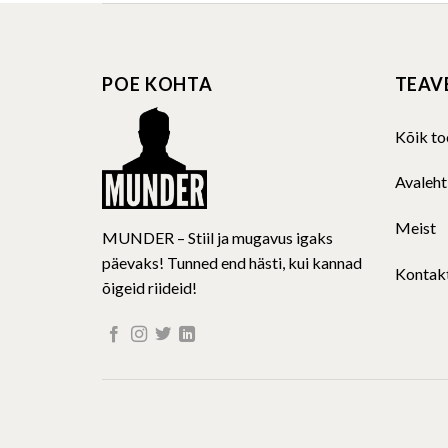
POE KOHTA
TEAV
Kõik to
Avaleht
Meist
MUNDER – Stiil ja mugavus igaks
päevaks! Tunned end hästi, kui kannad
Kontak
õigeid riideid!