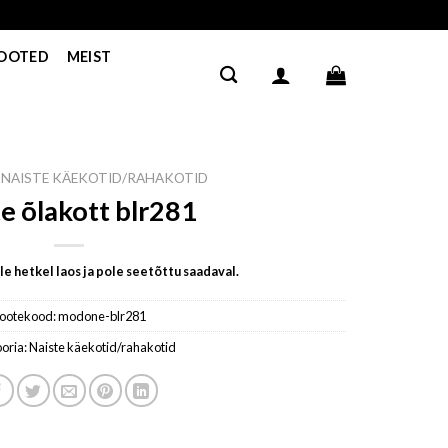
TOOTED
MEIST
NAISTE KÄEKOTID/RAHAKOTID
te õlakott blr281
e hetkel laos ja pole seetõttu saadaval.
ootekood:
modone-blr281
oria:
Naiste käekotid/rahakotid