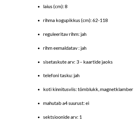
laius (cm): 8
rihma kogupikkus (cm): 62-118
reguleeritav rihm: jah
rihm eemaldatav : jah
sisetaskute arv: 3 – kaartide jaoks
telefoni tasku: jah
koti kinnitusviis: tõmblukk, magnetklamber
mahutab a4 suurust: ei
sektsioonide arv: 1