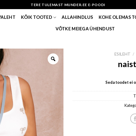
TERE TULEMAST MUNDER.EE E-POODI
VALEHT
KÕIK TOOTED
ALLAHINDLUS
KOHE OLEMAS 
VÕTKE MEIEGA ÜHENDUST
ESILEHT
/
nais
Seda toodet ei ol
T
Katego