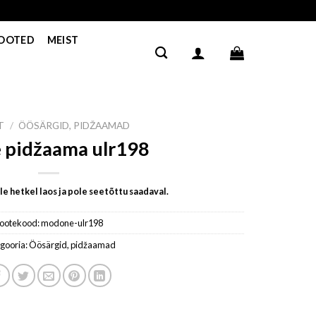
TOOTED
MEIST
T
/
ÖÖSÄRGID, PIDŽAAMAD
e pidžaama ulr198
e hetkel laos ja pole seetõttu saadaval.
ootekood:
modone-ulr198
gooria:
Öösärgid, pidžaamad