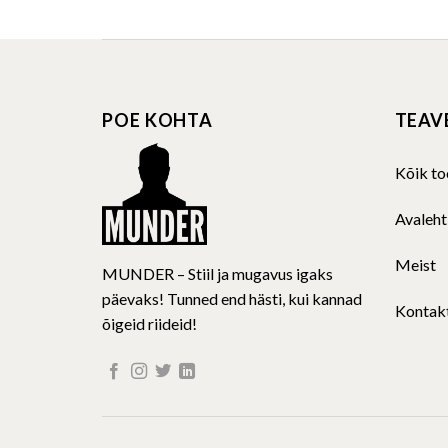
product
has
multiple
variants.
The
POE KOHTA
TEAV
options
may
be
Kõik to
chosen
on
Avaleht
the
product
Meist
MUNDER – Stiil ja mugavus igaks
page
päevaks! Tunned end hästi, kui kannad
Kontak
õigeid riideid!