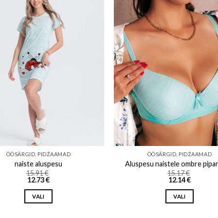
Add to wishlist
Add to w
ÖÖSÄRGID, PIDŽAAMAD
ÖÖSÄRGID, PIDŽAAMAD
naiste aluspesu
Aluspesu naistele ombre pipa
15.91
€
15.17
€
12.73
€
12.14
€
VALI
VALI
This
This