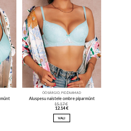
ishlist
Add to wishlist
ÖÖSÄRGID, PIDŽAAMAD
rmünt
Aluspesu naistele ombre piparmünt
15.17
€
12.14
€
VALI
This