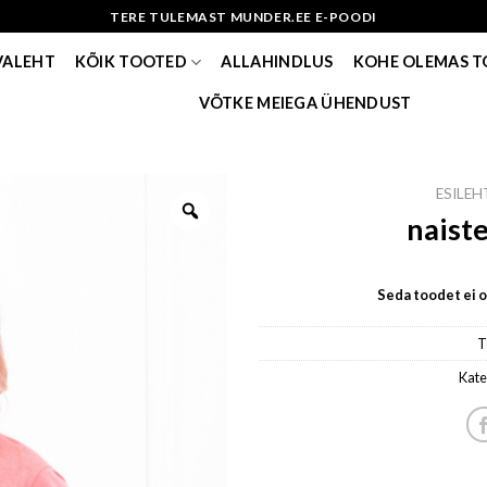
TERE TULEMAST MUNDER.EE E-POODI
VALEHT
KÕIK TOOTED
ALLAHINDLUS
KOHE OLEMAS 
VÕTKE MEIEGA ÜHENDUST
ESILEH
naist
Seda toodet ei ol
T
Kate