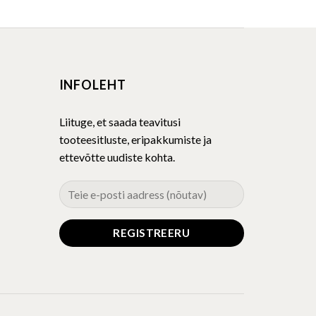
product
has
multiple
variants.
The
INFOLEHT
options
may
be
Liituge, et saada teavitusi
chosen
tooteesitluste, eripakkumiste ja
on
ettevõtte uudiste kohta.
the
product
page